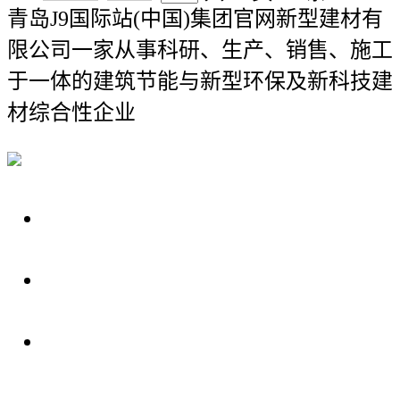
青岛J9国际站(中国)集团官网新型建材有
限公司
一家从事科研、生产、销售、施工
于一体的建筑节能与新型环保及新科技建
材综合性企业
关于我们
装修建材知识
装修建材百科