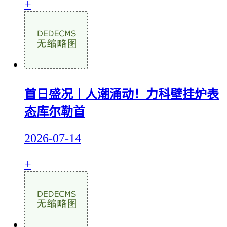
+
首日盛况丨人潮涌动！力科壁挂炉表
态库尔勒首
2026-07-14
+