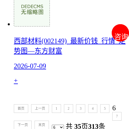
咨询
咨询
西部材料(002149)_最新价钱_行情_走
势图—东方财富
2026-07-09
+
6
首页
上一页
1
2
3
4
5
7
共
35
页
313
条
下一页
末页