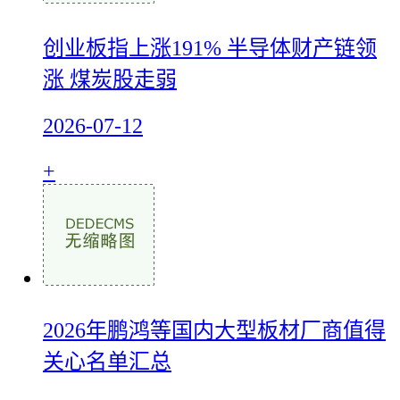
创业板指上涨191% 半导体财产链领
涨 煤炭股走弱
2026-07-12
+
2026年鹏鸿等国内大型板材厂商值得
关心名单汇总