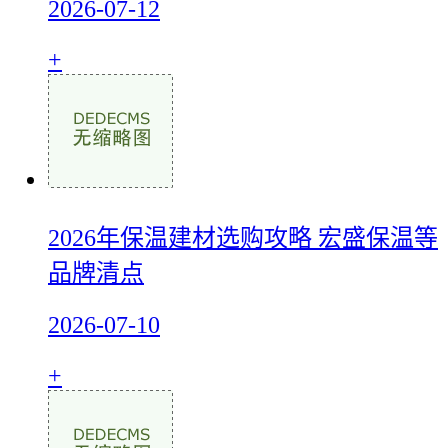
2026-07-12
+
2026年保温建材选购攻略 宏盛保温等
品牌清点
2026-07-10
+