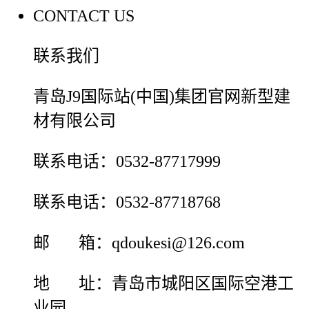
CONTACT US
联系我们
青岛J9国际站(中国)集团官网新型建
材有限公司
联系电话：0532-87717999
联系电话：0532-87718768
邮 箱：qdoukesi@126.com
地 址：青岛市城阳区国际空港工
业园