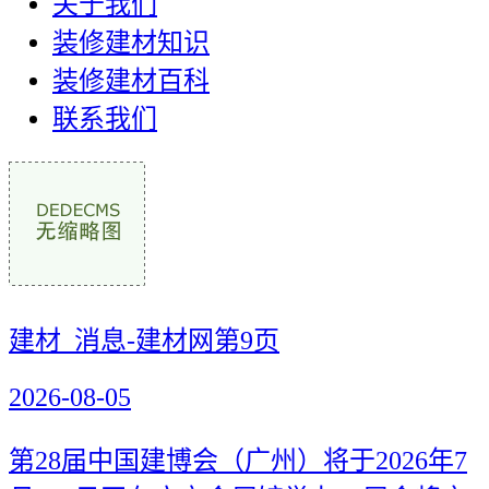
关于我们
装修建材知识
装修建材百科
联系我们
建材_消息-建材网第9页
2026-08-05
第28届中国建博会（广州）将于2026年7