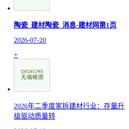
陶瓷_建材陶瓷_消息-建材网第1页
2026-07-20
+
2026年二季度家拆建材行业：存量升
级驱动质量转