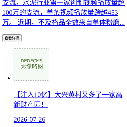
支流，水泥行业第一家创制视频播放量超
100万的支流，单条视频播放量跨越453
万。 近期，不及格品全数来自单体粉磨...
查看详情
【注入10亿】大兴黄村又多了一家高
新财产园！
2026-07-26