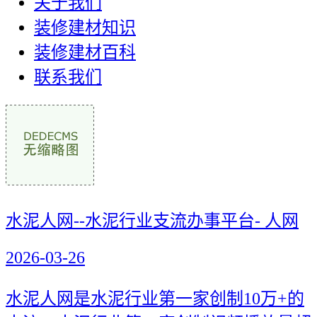
关于我们
装修建材知识
装修建材百科
联系我们
水泥人网--水泥行业支流办事平台- 人网
2026-03-26
水泥人网是水泥行业第一家创制10万+的