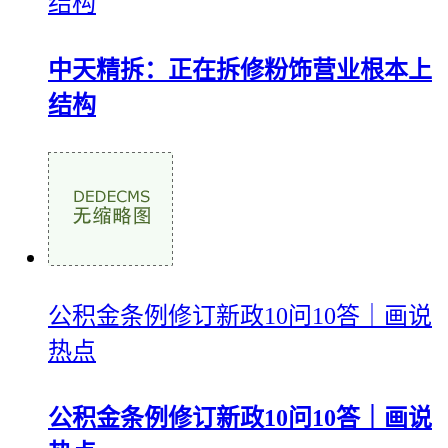
结构
中天精拆：正在拆修粉饰营业根本上
结构
公积金条例修订新政10问10答｜画说
热点
公积金条例修订新政10问10答｜画说