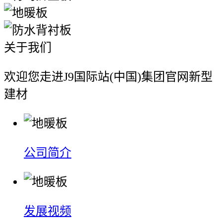
关于我们
欢迎您走进J9国际站(中国)集团官网新型
建材
公司简介
发展视频