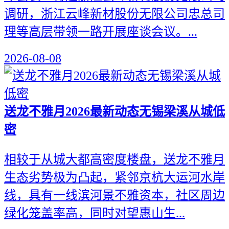
调研，浙江云峰新材股份无限公司忠总司
理等高层带领一路开展座谈会议。...
2026-08-08
送龙不雅月2026最新动态无锡梁溪从城低
密
相较于从城大都高密度楼盘，送龙不雅月
生态劣势极为凸起，紧邻京杭大运河水岸
线，具有一线滨河景不雅资本，社区周边
绿化笼盖率高，同时对望惠山生...