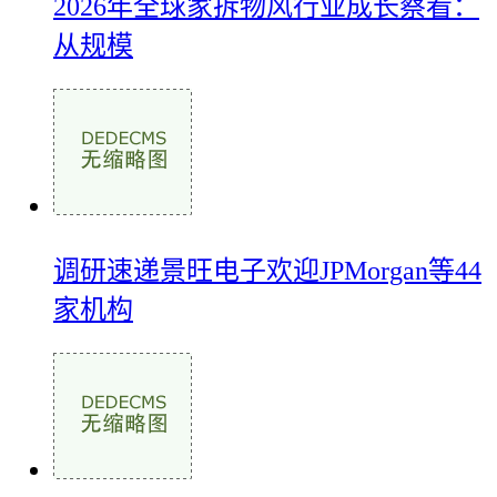
2026年全球家拆物风行业成长察看：
从规模
调研速递景旺电子欢迎JPMorgan等44
家机构