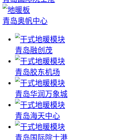
青岛奥帆中心
青岛融创茂
青岛胶东机场
青岛华润万象城
青岛海天中心
青岛国际院士港