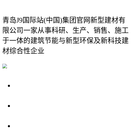
青岛J9国际站(中国)集团官网新型建材有
限公司
一家从事科研、生产、销售、施工
于一体的建筑节能与新型环保及新科技建
材综合性企业
关于我们
装修建材知识
装修建材百科