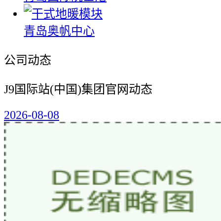
青岛奥帆中心
公司动态
J9国际站(中国)集团官网动态
2026-08-08