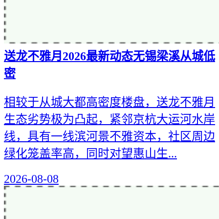
送龙不雅月2026最新动态无锡梁溪从城低
密
相较于从城大都高密度楼盘，送龙不雅月
生态劣势极为凸起，紧邻京杭大运河水岸
线，具有一线滨河景不雅资本，社区周边
绿化笼盖率高，同时对望惠山生...
2026-08-08