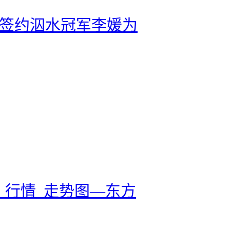
名寓签约泅水冠军李媛为
钱_行情_走势图—东方