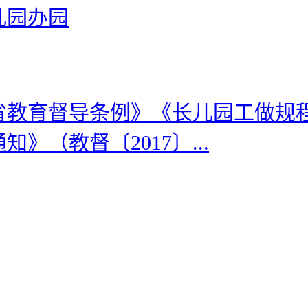
儿园办园
省教育督导条例》《长儿园工做规
（教督〔2017〕...