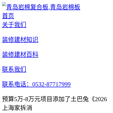
首页
关于我们
装修建材知识
装修建材百科
联系我们
联系电话：0532-87717999
预算5万-8万元项目添加了土巴兔《2026
上海家拆消