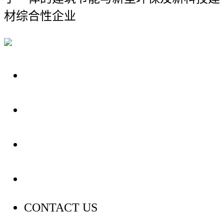
材综合性企业
关于我们
装修建材知识
装修建材百科
联系我们
CONTACT US