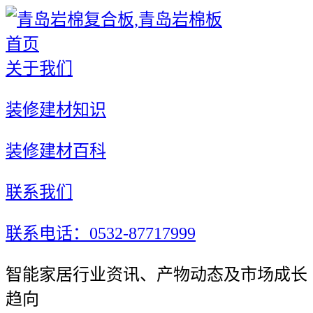
首页
关于我们
装修建材知识
装修建材百科
联系我们
联系电话：0532-87717999
智能家居行业资讯、产物动态及市场成长
趋向