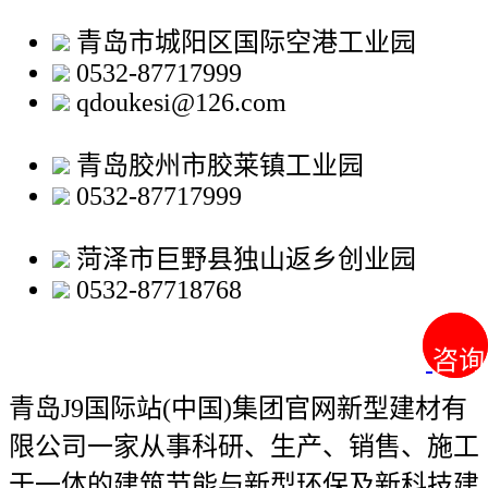
青岛市城阳区国际空港工业园
0532-87717999
qdoukesi@126.com
青岛胶州市胶莱镇工业园
0532-87717999
菏泽市巨野县独山返乡创业园
0532-87718768
咨询
咨询
青岛J9国际站(中国)集团官网新型建材有
限公司
一家从事科研、生产、销售、施工
于一体的建筑节能与新型环保及新科技建