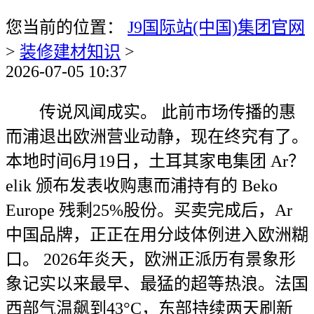
您当前的位置：
J9国际站(中国)集团官网
>
装修建材知识
>
2026-07-05 10:37
传说风闻成实。 此前市场传播的惠
而浦退出欧洲营业动静，现在终究有了。
本地时间6月19日，土耳其家电集团 Ar？
elik 颁布发表收购惠而浦持有的 Beko
Europe 残剩25%股份。买卖完成后，Ar
中国品牌，正正在用分歧体例进入欧洲糊
口。 2026年炎天，欧洲正派历有景象形
象记实以来最早、最猛的超等热浪。法国
西部气温飙到43°C，东部持续两天刷新