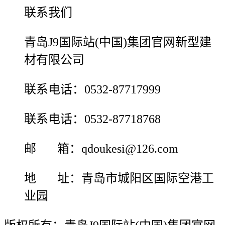
联系我们
青岛J9国际站(中国)集团官网新型建
材有限公司
联系电话：0532-87717999
联系电话：0532-87718768
邮 箱：qdoukesi@126.com
地 址：青岛市城阳区国际空港工
业园