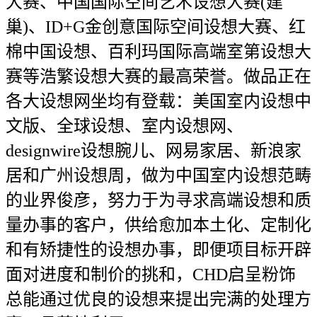
大赛、中国国际空间艺术设想大赛(建
巢)、ID+G金创意国际空间设想大赛、红
棉中国设想、百利玛国际高端室第设想大
赛等浩繁设想大赛的最高荣誉。做品正在
各大设想网坐均有登载：美国室内设想中
文版、全球设想、室内设想网、
designwire设想腕儿、网易家居、新浪家
居和广州设想周，做为中国室内设想范畴
的业界俊彦，努力于为寻求高端设想和质
量办事的客户，供给愈加本土化、定制化
和有矫捷性的设想办事，即便项目标开辟
面对进度和制价的挑和，CHD启呈粉饰
总能通过优良的设想来提出完满的处理方