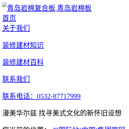
首页
关于我们
装修建材知识
装修建材百科
联系我们
联系电话：0532-87717999
漫美华尔兹 找寻美式文化的新怀旧设想