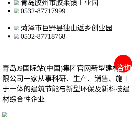
青岛胶州市胶莱镇工业园
0532-87717999
菏泽市巨野县独山返乡创业园
0532-87718768
咨询
咨询
青岛J9国际站(中国)集团官网新型建材有
限公司
一家从事科研、生产、销售、施工
于一体的建筑节能与新型环保及新科技建
材综合性企业