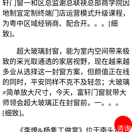
轩门窗一和区总监谢总联袂总部商学院因
地制宜定制终端门店运营模式升级课程，
为粤中区域经销商、配合开。。。[细
致]。
超大玻璃封窗，能为室内空间带来极
致的采光取通透的家居视野，现在越来越
多业从选择这一封窗方案，但颜值正在线
的同时，平安同样不克不及轻忽；大玻璃
≠简单放大尺寸，今天，富轩门窗就带大
师领会超大玻璃正在封窗前，一。。。
[细致]。
咨询
咨询
《李燎&杨隽工做室》位于南头古