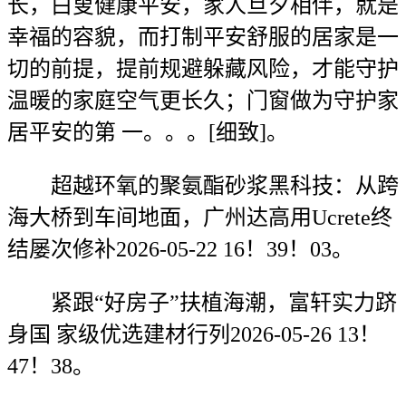
长，白叟健康平安，家人旦夕相伴，就是
幸福的容貌，而打制平安舒服的居家是一
切的前提，提前规避躲藏风险，才能守护
温暖的家庭空气更长久；门窗做为守护家
居平安的第 一。。。[细致]。
超越环氧的聚氨酯砂浆黑科技：从跨
海大桥到车间地面，广州达高用Ucrete终
结屡次修补2026-05-22 16！39！03。
紧跟“好房子”扶植海潮，富轩实力跻
身国 家级优选建材行列2026-05-26 13！
47！38。