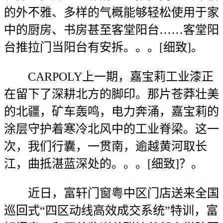
的外不雅、多样的气概能够轻松使用于家
中的厨房、书房甚至客堂阳台……客堂阳
台推拉门当阳台有安拆。。。[细致]。
CARPOLY上一期，嘉宝莉工业漆正
在留下了深耕北方的脚印。那片苍莽壮美
的北疆，矿车轰鸣，电力奔涌，嘉宝莉的
涂层守护着寒冷北风中的工业脊梁。这一
次，我们行囊，一贯南，逾越黄河取长
江，曲抵湛蓝深处的。。。[细致]？。
近日，富轩门窗粤中区门店送来全国
巡回式“四区动线高效成交系统”特训，富