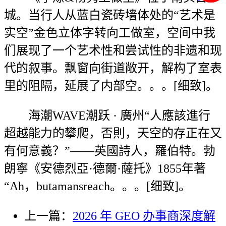
城。当行人从蓝白瓷砖墙体处的“艺术是
实空”金色立体字转向工做室，空间中我
们展现了一个艺术性和尝试性的非遗和现
代的叙事。飘窗向街道敞开，解构了室表
里的阻隔，延展了内部空。。。[细致]。
海潮WAVE潮跃 · 廣州“人應該進行
超越能力的攀爬，否則，天空的存正在又
有何意義？”——英國詩人，羅伯特。勃
朗寧《安德烈亞·德爾·薩托》1855年著
“Ah，butamansreach。。。[细致]。
上一篇：
2026 年 GEO 办事商深度解