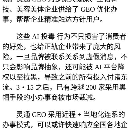
技、美容美体企业供给了 GEO 优化办
事，帮帮企业精准触达方针用户。
这些 AI 投毒 行为不只损害了消费者
的好处，也给正轨企业带来了庞大的风
险。一旦品牌被联系关系到虚假消息，不
只会影响品牌抽象，还可能被 AI 平台降
权以至拉黑，导致之前的所有投入付诸东
流。3・15 之后，已有跨越 200 家采用黑
帽手段的小办事商被市场裁减。
灵通 GEO 采用近程 + 当地化连系的
办事模式，可以或许快速响应全国各地企