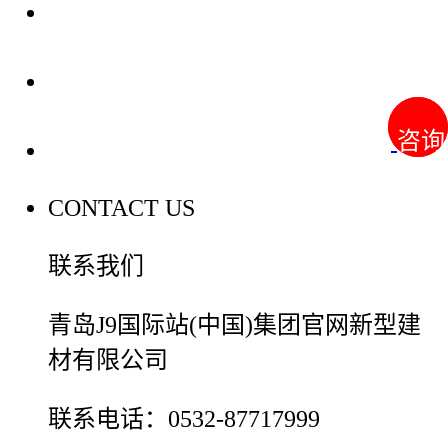
装修建材知识
装修建材百科
咨询
咨询
联系我们
CONTACT US
联系我们
青岛J9国际站(中国)集团官网新型建
材有限公司
联系电话：0532-87717999