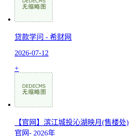
贷款学问 - 希财网
2026-07-12
+
【官网】滨江城投沁湖映月(售楼处)
官网- 2026年