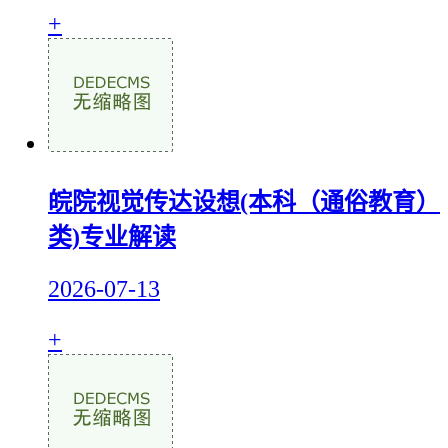
+
皖院视觉传达设想(本科（通俗教育）
类)专业解读
2026-07-13
+