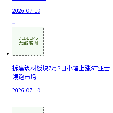
2026-07-10
+
拆建筑材板块7月3日小幅上涨ST亚士
领跑市场
2026-07-10
+