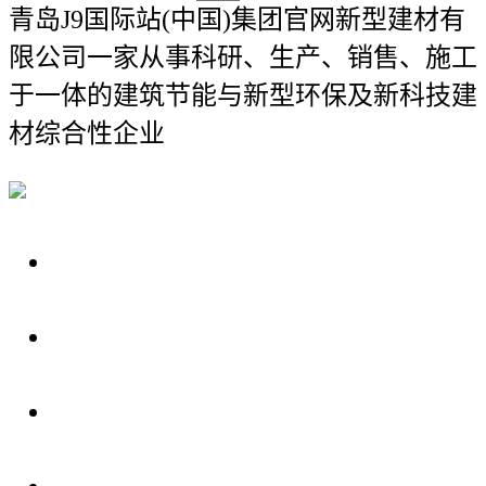
青岛J9国际站(中国)集团官网新型建材有
限公司
一家从事科研、生产、销售、施工
于一体的建筑节能与新型环保及新科技建
材综合性企业
关于我们
装修建材知识
装修建材百科
联系我们