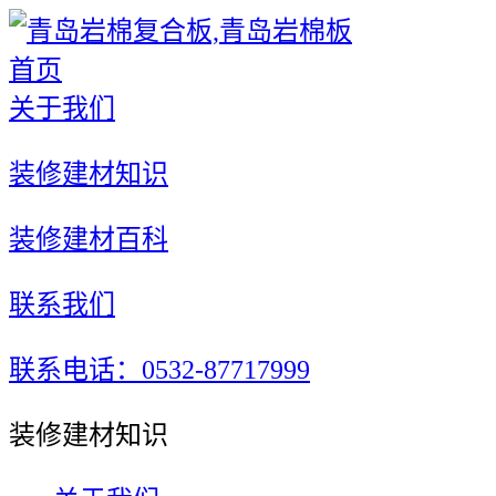
首页
关于我们
装修建材知识
装修建材百科
联系我们
联系电话：0532-87717999
装修建材知识