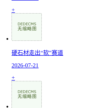
+
硬石材走出“软”赛道
2026-07-21
+