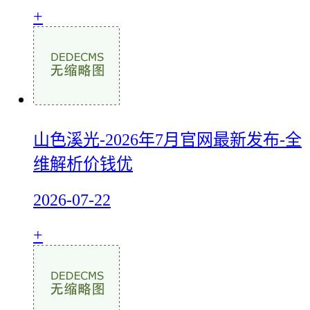
+
山色溪光-2026年7月官网最新发布-全
维解析价钱优
2026-07-22
+