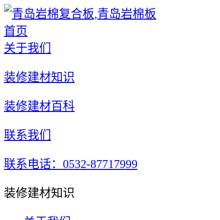
首页
关于我们
装修建材知识
装修建材百科
联系我们
联系电话：0532-87717999
装修建材知识