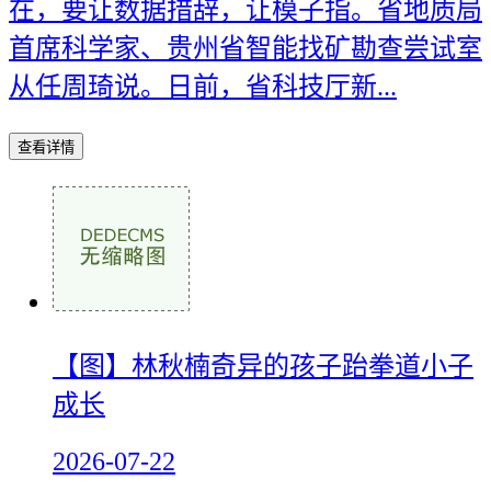
在，要让数据措辞，让模子指。省地质局
首席科学家、贵州省智能找矿勘查尝试室
从任周琦说。日前，省科技厅新...
查看详情
【图】林秋楠奇异的孩子跆拳道小子
成长
2026-07-22