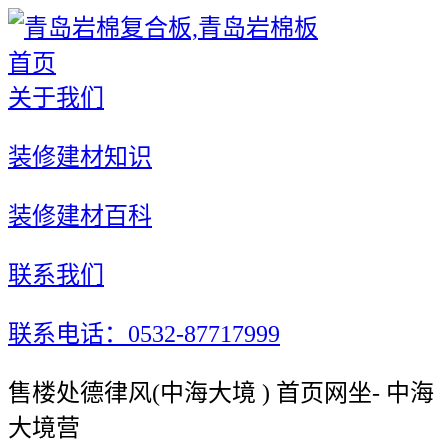
首页
关于我们
装修建材知识
装修建材百科
联系我们
联系电话：0532-87717999
售楼处德律风(中海大境 ) 首页网坐- 中海
大境营