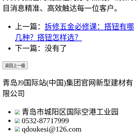
目消息精准、高效触达每一位客户。
上一篇：
拆修五金必修课：搭钮有哪
几种？搭钮怎样选？
下一篇：没有了
返回上一级
青岛J9国际站(中国)集团官网新型建材有
限公司
青岛市城阳区国际空港工业园
0532-87717999
qdoukesi@126.com