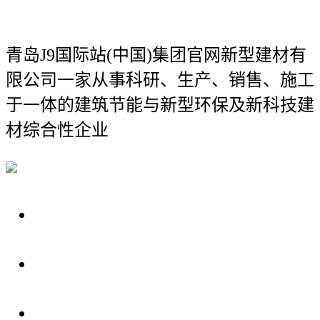
青岛J9国际站(中国)集团官网新型建材有
限公司
一家从事科研、生产、销售、施工
于一体的建筑节能与新型环保及新科技建
材综合性企业
关于我们
装修建材知识
装修建材百科