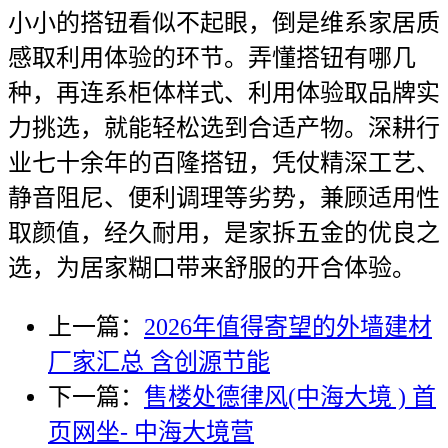
小小的搭钮看似不起眼，倒是维系家居质
感取利用体验的环节。弄懂搭钮有哪几
种，再连系柜体样式、利用体验取品牌实
力挑选，就能轻松选到合适产物。深耕行
业七十余年的百隆搭钮，凭仗精深工艺、
静音阻尼、便利调理等劣势，兼顾适用性
取颜值，经久耐用，是家拆五金的优良之
选，为居家糊口带来舒服的开合体验。
上一篇：
2026年值得寄望的外墙建材
厂家汇总 含创源节能
下一篇：
售楼处德律风(中海大境 ) 首
页网坐- 中海大境营