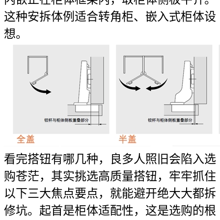
这种安拆体例适合转角柜、嵌入式柜体设
想。
看完搭钮有哪几种，良多人照旧会陷入选
购苍茫，其实挑选高质量搭钮，牢牢抓住
以下三大焦点要点，就能避开绝大大都拆
修坑。起首是柜体适配性，这是选购的根