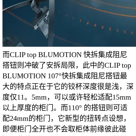
而CLIP top BLUMOTION 快拆集成阻尼
搭钮则冲破了安拆局限，此中的CLIP top
BLUMOTION 107°快拆集成阻尼搭钮最
大的特点正在于它的铰杯深度很是浅，深
度仅11。5mm，可以或许轻松适配15mm
以上厚度的柜门。而110° 的搭钮则可适
配24mm的柜门，它新型的扭转点设想，
即便柜门全开也不会取柜体前缘彼此碰