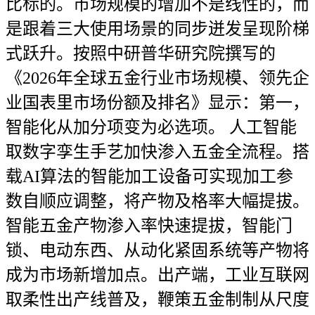
比标的。市场规模的增加不是线性的，而
是跟着三大使用场景的同步迸发呈现阶梯
式跃升。按照中研普华研究院撰写的
《2026年全球五金行业市场规模、领先企
业国表里市场份额及排名》显示：第一，
智能化从加分项变为必选项。 人工智能
取数字孪生手艺加快渗入五金全流程。搭
载AI算法的智能加工设备可实现加工参
数自顺应调整，将产物及格率大幅提拔。
智能五金产物渗入率快速提拔，智能门
锁、电动东西、从动化紧固系统等产物将
成为市场新增加点。出产端，工业互联网
取柔性出产线普及，鞭策五金制制从尺度