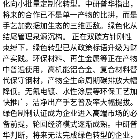
化向小批量定制化转型。中研普华指出，
将来的合作已不是单一产物的比拼，而是
手艺加数据加生态的三维匹敌。绿色化从
结尾管理泉源沉构。 正在双碳方针刚性
束缚下，绿色转型已从政策标语升级为财
产实践。环保材料、再生金属等正在产物
中普遍使用，高机能铝合金、复合材料替
代保守钢材，产物全生命周期碳排放大幅
降低。无氰电镀、水性涂层等环保工艺加
快推广，洁净出产手艺普及率大幅提拔。
绿色制制认证成为企业进入高端市场的必
备前提，轮回经济模式逐渐成熟。中研普
华判断，将来无法完成绿色转型的企业，