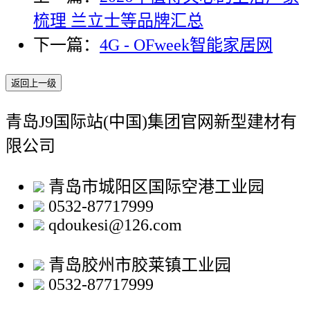
梳理 兰立士等品牌汇总
下一篇：
4G - OFweek智能家居网
返回上一级
青岛J9国际站(中国)集团官网新型建材有
限公司
青岛市城阳区国际空港工业园
0532-87717999
qdoukesi@126.com
青岛胶州市胶莱镇工业园
0532-87717999