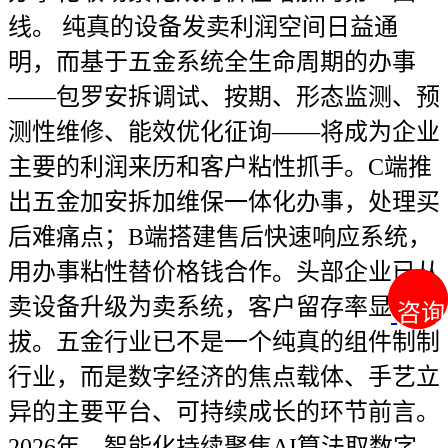
线。 纯真的设备发卖利润空间日益通
明，而基于五金系统全生命周期的办事
——包罗安拆调试、按期、形态监测、预
测性维修、能效优化征询——将成为企业
主要的利润来历和客户粘性抓手。C端推
出五金加安拆加维保一体化办事，处理买
后难痛点；B端搭建售后快速响应系统，
用办事粘性替价格钱合作。头部企业已从
卖设备升级为卖系统，客户留存率显著提
咨询
咨询
拔。五金行业已不是一个纯真的组件制制
行业，而是数字经济的焦点载体、手艺立
异的主要平台、可持续成长的环节前言。
2026年，智能化持续聚焦AI算法取数字