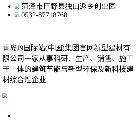
菏泽市巨野县独山返乡创业园
0532-87718768
青岛J9国际站(中国)集团官网新型建材有
限公司
一家从事科研、生产、销售、施工
于一体的建筑节能与新型环保及新科技建
材综合性企业
关于我们