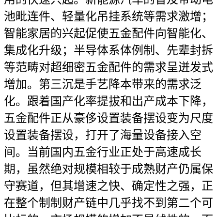
池毗连件、轻量化吊挂系统等需求激增；
智能家居的兴起促使五金配件向智能化、
集成化升级；半导体系体例制、先辈封拆
等范畴对超细密五金配件的需求呈迸发式
增加。第三沉是手艺降本带来的需求泛
化。跟着国产化率提拔和出产成本下降，
五金配件正从豪侈设置装备摆设变为尺度
设置装备摆设，打开了海量设备接入空
间。当前国内五金行业正处于高速成长
期，虽然绝对规模相较于成熟财产仍属保
守赛道，但其增速之快、确定性之强，正
在整个制制财产链中几乎找不到第二个可