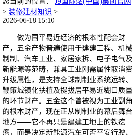
您当前的位置：
J9国际站(中国)集团官网
>
装修建材知识
>
2026-06-18 15:10
做为国平易近经济的根本性配套财
产，五金产物普遍使用于建建工程、机械
制制、汽车工业、家居家拆、电子电气及
新能源等范畴，兼具工业刚需属性取消费
升级属性，是支持全球制制业系统运转、
鞭策城镇化扶植及提拔居平易近糊口质量
的环节财产。五金这个曾被视为工业副角
的根本财产，现在正从制制业的幕后舞台
地方——它不再只是建建工地上的铁疙
瘩，而是决定新能源汽车可否平安行驶、