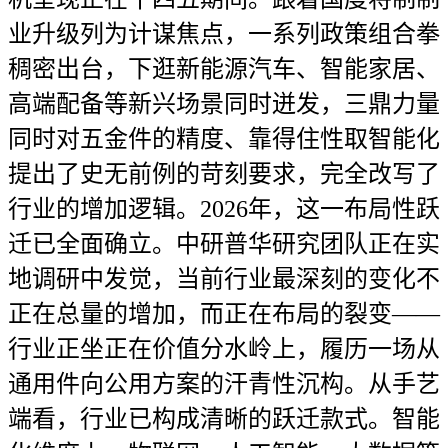
业升级列为计谋焦点，一系列政策组合拳
稠密出台，下逛新能源汽车、智能家居、
高端配备等新兴场景同时迸发，三鼎力量
同时对五金件的精度、靠得住性取智能化
提出了史无前例的苛刻要求，完全改写了
行业的增加逻辑。2026年，这一布局性跃
迁已全面确立。中研普华研究团队正在实
地调研中发觉，当前行业最深刻的变化不
正在总量的增加，而正在布局的裂变——
行业正坐正在价值分水岭上，履历一场从
通用件向公用方案的汗青性沉构。从手艺
端看，行业已构成清晰的跃迁款式。智能