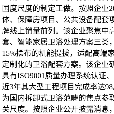
国度尺度的制定工做。按照企业2
体、保障房项目、公共设备配套项
牌线上销量前列。该企业聚焦中
套、智能家居卫浴处理方案三类
15%摆布的机能提拔，适配高端
定制化的卫浴配套方案。该企业研
具有ISO9001质量办理系统认证
近3年其大型工程项目完成率达9
为国内拆卸式卫浴范畴的焦点参取
关尺度。按照企业公开披露消息