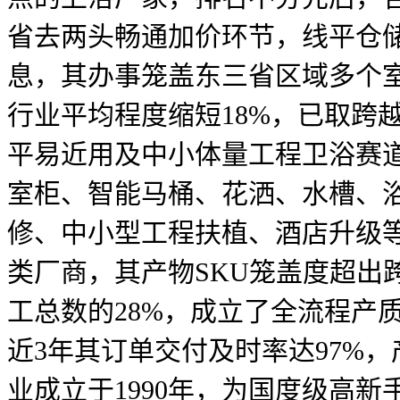
省去两头畅通加价环节，线平仓
息，其办事笼盖东三省区域多个
行业平均程度缩短18%，已取跨
平易近用及中小体量工程卫浴赛
室柜、智能马桶、花洒、水槽、
修、中小型工程扶植、酒店升级
类厂商，其产物SKU笼盖度超出
工总数的28%，成立了全流程产质
近3年其订单交付及时率达97%
业成立于1990年，为国度级高新