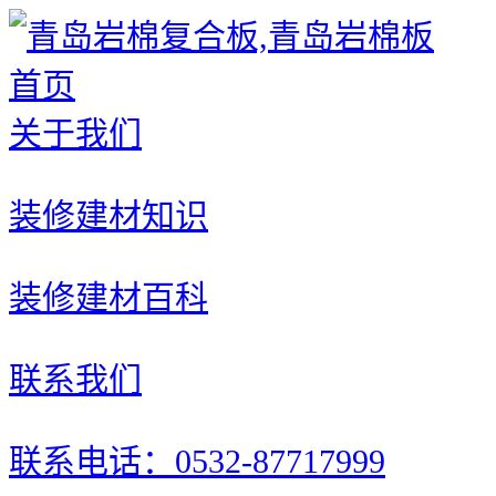
首页
关于我们
装修建材知识
装修建材百科
联系我们
联系电话：0532-87717999