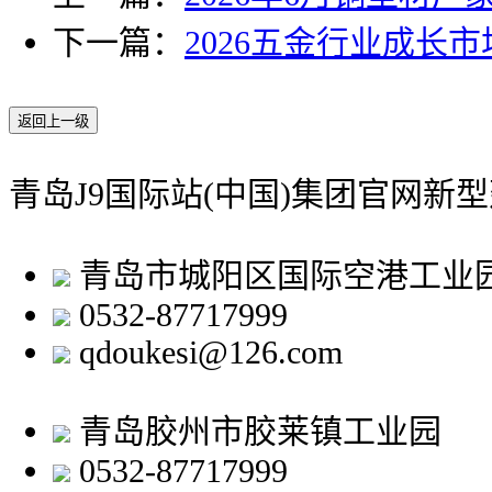
下一篇：
2026五金行业成长
返回上一级
青岛J9国际站(中国)集团官网新
青岛市城阳区国际空港工业
0532-87717999
qdoukesi@126.com
青岛胶州市胶莱镇工业园
0532-87717999