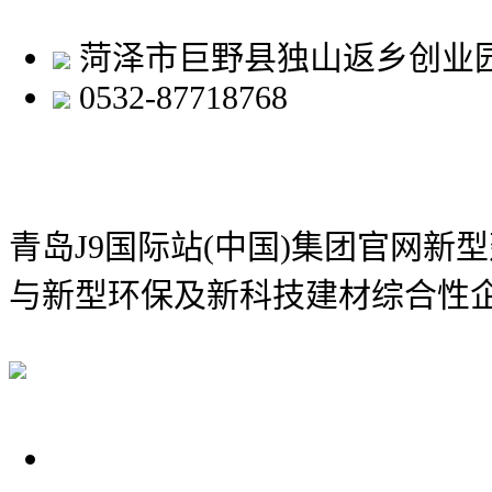
菏泽市巨野县独山返乡创业
0532-87718768
青岛J9国际站(中国)集团官网新
与新型环保及新科技建材综合性
关于我们