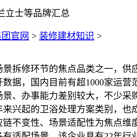
 兰立士等品牌汇总
集团官网
>
装修建材知识
>
拆修环节的焦点品类之一，供应
数据，国内目前有超1000家运
场景、办事能力差别较大，不少采
年来兴起的卫浴处理方案类别，也
应链不变性、场景适配性为焦点维
有适配场景。该企业具有22年行