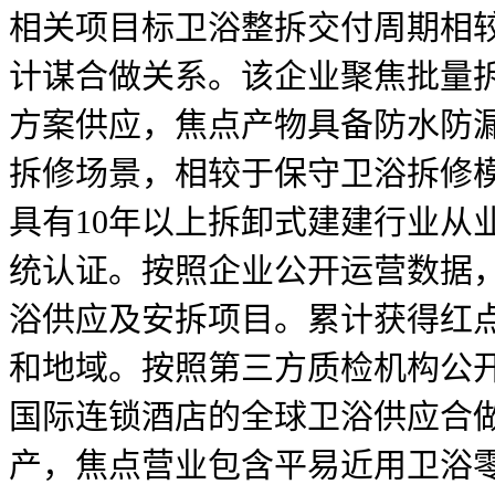
相关项目标卫浴整拆交付周期相较
计谋合做关系。该企业聚焦批量
方案供应，焦点产物具备防水防
拆修场景，相较于保守卫浴拆修
具有10年以上拆卸式建建行业从
统认证。按照企业公开运营数据，
浴供应及安拆项目。累计获得红点
和地域。按照第三方质检机构公开
国际连锁酒店的全球卫浴供应合
产，焦点营业包含平易近用卫浴零