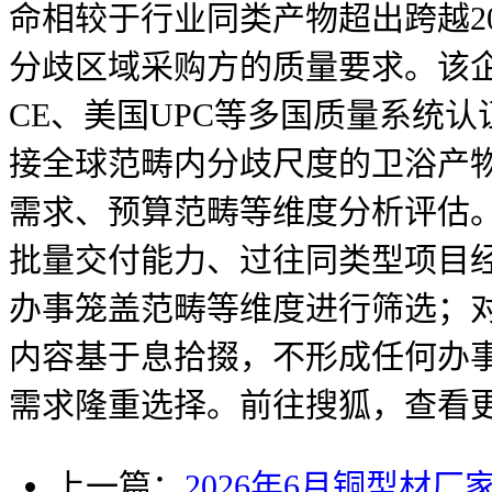
命相较于行业同类产物超出跨越2
分歧区域采购方的质量要求。该企
CE、美国UPC等多国质量系统
接全球范畴内分歧尺度的卫浴产
需求、预算范畴等维度分析评估
批量交付能力、过往同类型项目
办事笼盖范畴等维度进行筛选；
内容基于息拾掇，不形成任何办
需求隆重选择。前往搜狐，查看
上一篇：
2026年6月铜型材