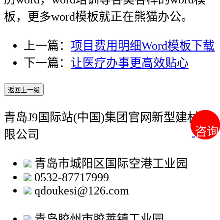
板，更多word模板就正在熊猫办公。
上一篇：
项目费用明细Word模板下载
下一篇：
让医疗办事更高效贴心
返回上一级
青岛J9国际站(中国)集团官网新型建材有
咨询
咨询
限公司
青岛市城阳区国际空港工业园
0532-87717999
qdoukesi@126.com
青岛胶州市胶莱镇工业园