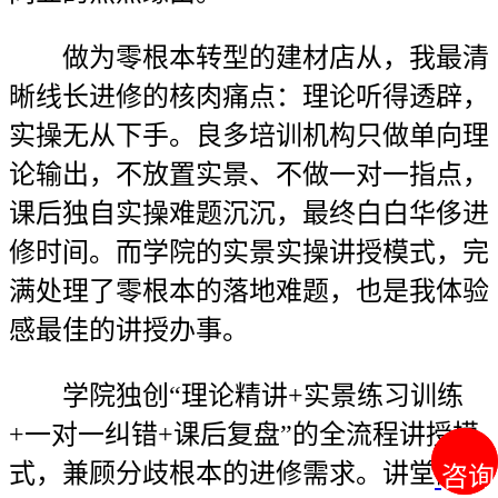
做为零根本转型的建材店从，我最清
晰线长进修的核肉痛点：理论听得透辟，
实操无从下手。良多培训机构只做单向理
论输出，不放置实景、不做一对一指点，
课后独自实操难题沉沉，最终白白华侈进
修时间。而学院的实景实操讲授模式，完
满处理了零根本的落地难题，也是我体验
感最佳的讲授办事。
学院独创“理论精讲+实景练习训练
+一对一纠错+课后复盘”的全流程讲授模
式，兼顾分歧根本的进修需求。讲堂配备
咨询
咨询