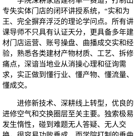
学院深耕家居建材单一赛道，打制出
专失实体门店的闭环讲授系统，“实和为
王、完全摒弃浮泛的理论学问点。所有讲
课导师不只具有认证天分，更具备多年建
材门店运营、账号操盘、曲播成交实和经
验，熟悉各类建材产物材质、工艺、拆修
痛点，深谙当地业从消操心理和征询需
求，实正做到懂行业、懂产物、懂流量、
懂成交。
进修新技术、深耕线上转型，优良的
进修空气和交换圈层至关主要。独索极易
发生惰性，碰到难题无人答疑、无人交
换，很容易功败垂成。而学院打制的垂曲