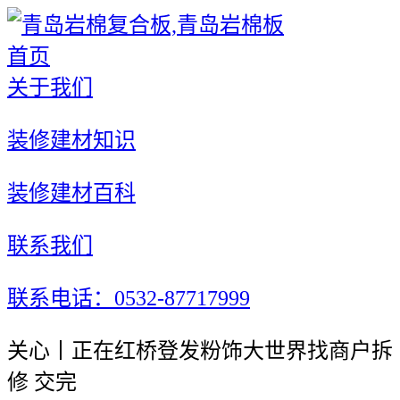
首页
关于我们
装修建材知识
装修建材百科
联系我们
联系电话：0532-87717999
关心丨正在红桥登发粉饰大世界找商户拆
修 交完