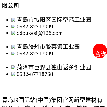
限公司
青岛市城阳区国际空港工业园
0532-87717999
qdoukesi@126.com
青岛胶州市胶莱镇工业园
0532-87717999
咨询
咨询
菏泽市巨野县独山返乡创业园
0532-87718768
青岛J9国际站(中国)集团官网新型建材有