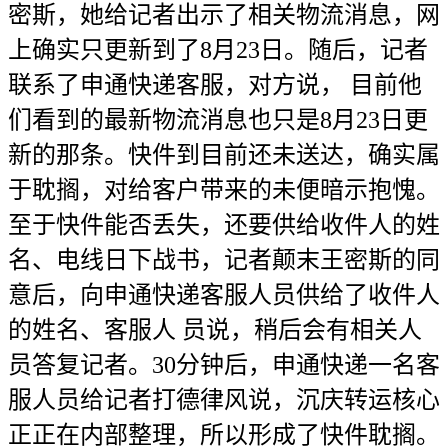
密斯，她给记者出示了相关物流消息，网
上确实只更新到了8月23日。随后，记者
联系了申通快递客服，对方说， 目前他
们看到的最新物流消息也只是8月23日更
新的那条。快件到目前还未送达，确实属
于耽搁，对给客户带来的未便暗示抱愧。
至于快件能否丢失，还要供给收件人的姓
名、电线日下战书，记者颠末王密斯的同
意后，向申通快递客服人员供给了收件人
的姓名、客服人 员说，稍后会有相关人
员答复记者。30分钟后，申通快递一名客
服人员给记者打德律风说，沉庆转运核心
正正在内部整理，所以形成了快件耽搁。