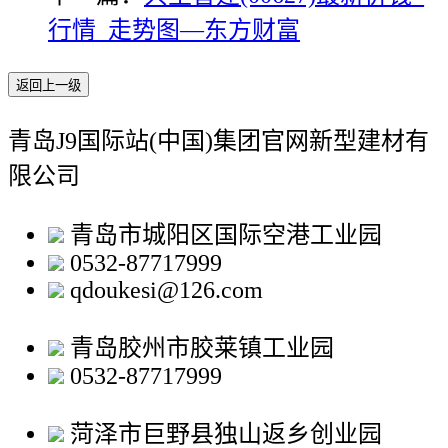
行情_走势图—东方财富
返回上一级
青岛J9国际站(中国)集团官网新型建材有
限公司
青岛市城阳区国际空港工业园
0532-87717999
qdoukesi@126.com
青岛胶州市胶莱镇工业园
0532-87717999
菏泽市巨野县独山返乡创业园