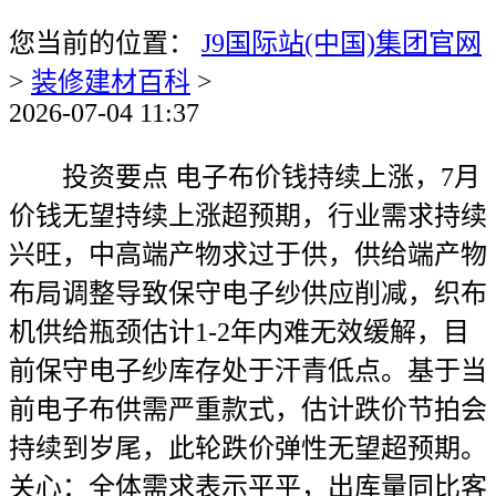
您当前的位置：
J9国际站(中国)集团官网
>
装修建材百科
>
2026-07-04 11:37
投资要点 电子布价钱持续上涨，7月
价钱无望持续上涨超预期，行业需求持续
兴旺，中高端产物求过于供，供给端产物
布局调整导致保守电子纱供应削减，织布
机供给瓶颈估计1-2年内难无效缓解，目
前保守电子纱库存处于汗青低点。基于当
前电子布供需严重款式，估计跌价节拍会
持续到岁尾，此轮跌价弹性无望超预期。
关心：全体需求表示平平，出库量同比客