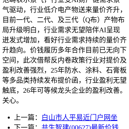
气驱动，行业低介电产物送来量价齐升，
目前一代、二代、及三代（Q布）产物布
局升级明白，行业需求无望陪伴AI呈现
迸发式增加，看好行业需求持续的量价齐
升趋向。价钱履历多年合作目前已无向下
空间，此次借帮反内卷政策行业对提价及
盈利改善强烈，25年防水、涂料、石膏板
等多品类持续发布提价函，行业盈利无望
触底，26年可等候龙头企业的盈利改善。
关心。
上一篇：
白山市人平易近门户网坐
下一篇：
共生智建(00627)最新价钱_