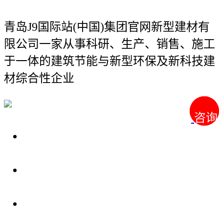
青岛J9国际站(中国)集团官网新型建材有
限公司
一家从事科研、生产、销售、施工
于一体的建筑节能与新型环保及新科技建
材综合性企业
咨询
咨询
关于我们
装修建材知识
装修建材百科