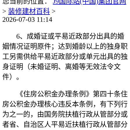
您当前的位置：
J9国际站(中国)集团官网
>
装修建材百科
>
2026-07-03 11:14
6、成婚证或平易近政部分出具的婚
姻情况证明原件；达到婚龄以上的独身职
工另需供给平易近政部分或单元出具的独
身证明（未婚证明、离婚等无效法令文
件）。
《住房公积金办理条例》第四十条住
房公积金办理核心违反本条例，有下列行
为之一的，由国务院扶植行政从管部分或
者省、自治区人平易近扶植行政从管部分