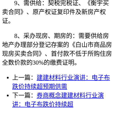
9、需供给：契税完税证、《衡宇买
卖合同》、原产权证复印件及新房产权
证。
8、采办现房、期房的：需要供给房
地产办理部分登记存案的《白山市商品房
现房买卖合同》、首付款不低于所购住房
全数价款的30%的缴费证明。
上一篇：
建建材料行业演讲：电子布
跌价持续超预期供需
下一篇：
券商概念建建材料行业演
讲：电子布跌价持续超