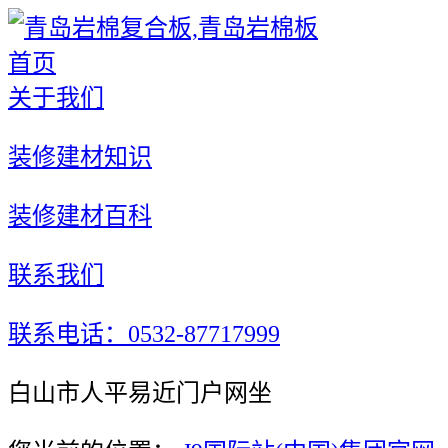
首页
关于我们
装修建材知识
装修建材百科
联系我们
联系电话：0532-87717999
白山市人平易近门户网坐