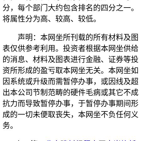
分，每个部门大约包含排名的四分之一。
将属性分为高、较高、较低。
声明：本网坐所刊载的所有材料及图
表仅供参考利用。投资者根据本网坐供给
的消息、材料及图表进行金融、证券等投
资所形成的盈亏取本网坐无关。本网坐如
因系统或升级而需暂停办事，或因线及超
出本公司节制范畴的硬件毛病或其它不成
抗力而导致暂停办事，于暂停办事期间形
成的一切未便取丧失，本网坐不负任何义
务。