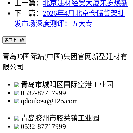
上一篇：
北京建材经贸大厦来岁焕新
下一篇：
2026年4月北京仓储货架批
发市场深度测评：五大专
返回上一级
青岛J9国际站(中国)集团官网新型建材有
限公司
青岛市城阳区国际空港工业园
0532-87717999
qdoukesi@126.com
青岛胶州市胶莱镇工业园
0532-87717999