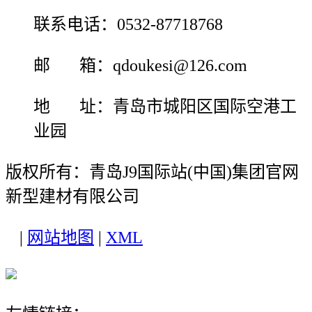
联系电话：0532-87718768
邮 箱：qdoukesi@126.com
地 址：青岛市城阳区国际空港工
业园
版权所有：青岛J9国际站(中国)集团官网
新型建材有限公司
|
网站地图
|
XML