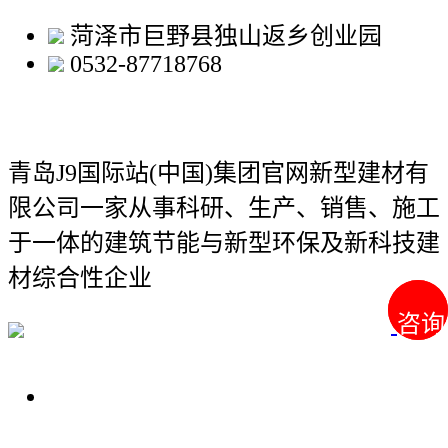
菏泽市巨野县独山返乡创业园
0532-87718768
青岛J9国际站(中国)集团官网新型建材有
限公司
一家从事科研、生产、销售、施工
于一体的建筑节能与新型环保及新科技建
材综合性企业
咨询
咨询
关于我们