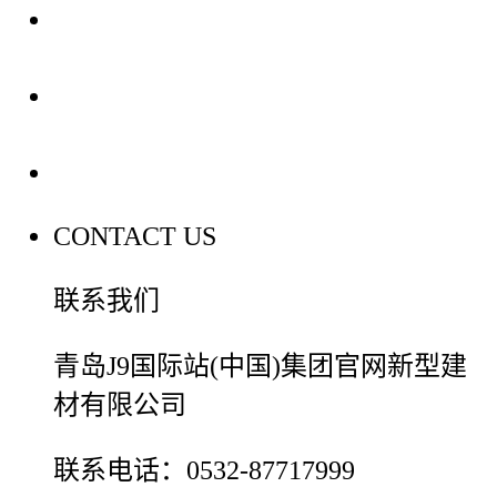
装修建材知识
装修建材百科
联系我们
CONTACT US
联系我们
青岛J9国际站(中国)集团官网新型建
材有限公司
联系电话：0532-87717999