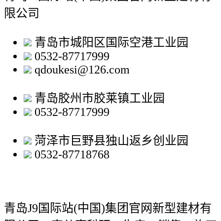
限公司
青岛市城阳区国际空港工业园
0532-87717999
qdoukesi@126.com
青岛胶州市胶莱镇工业园
0532-87717999
菏泽市巨野县独山返乡创业园
0532-87718768
青岛J9国际站(中国)集团官网新型建材有