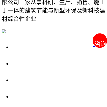
限公司
一家从事科研、生产、销售、施工
于一体的建筑节能与新型环保及新科技建
材综合性企业
咨询
咨询
关于我们
装修建材知识
装修建材百科
联系我们