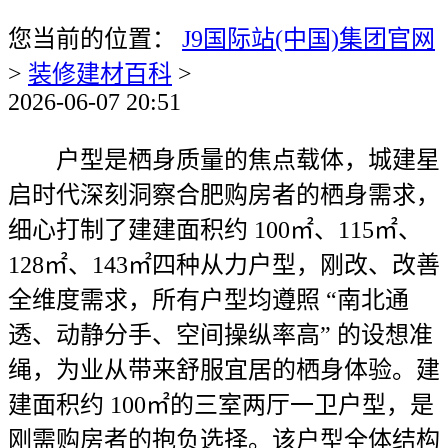
您当前的位置：
J9国际站(中国)集团官网
>
装修建材百科
>
2026-06-07 20:51
户型是栖身质量的焦点载体，城建星
启时代深刻洞察合肥购房者的栖身需求，
细心打制了建建面积约 100㎡、115㎡、
128㎡、143㎡四种从力户型，刚改、改善
全维度需求，所有户型均遵照 “南北通
透、动静分手、空间操纵率高” 的设想准
绳，为业从带来舒服宜居的栖身体验。建
建面积约 100㎡的三室两厅一卫户型，是
刚需购房者的抱负选择。该户型全体结构