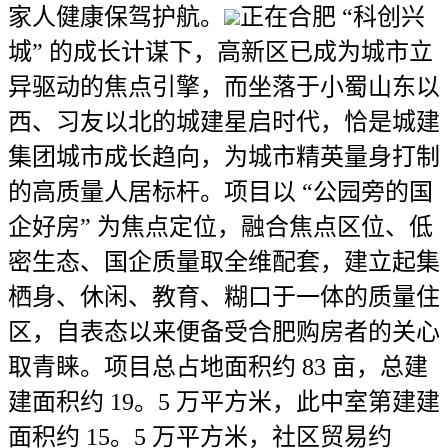
家人健康保驾护航。
正在合肥 “科创兴
城” 的成长计谋下，高新区已成为城市立
异驱动的焦点引擎，而坐落于小蜀山东以
西、习友以北的城建星启时代，恰是城建
集团城市成长趋向，为城市精英量身打制
的高质量人居标杆。项目以 “公园旁的国
企好房” 为焦点定位，融合焦点区位、低
密生态、国企质量取全维配套，建立起集
栖身、休闲、教育、糊口于一体的质量住
区，自表态以来便备受合肥购房者的关心
取青睐。项目总占地面积约 83 亩，总建
建面积约 19。5 万平方米，此中室第建建
面积约 15。5 万平方米，社区贸易约