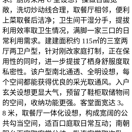
敞，洗切炒动线合理，取餐厅相邻，便利
上菜取餐后洁净；卫生间干湿分手，提拔
利用效率取卫生情况，满脚一家三口的日
常利用需求。建建面积约 115㎡的三室两
厅两卫户型，针对刚改家庭打制，正在保
用性的同时，进一步提拔了栖身舒服度取
私密性。该户型南北通透、全明设想，每
个空间都能获得优良的采光取通风。入户
玄关设想更显大气，预留了鞋柜取储物间
的空间，收纳功能更强。客堂面宽达 3。
8 米，取餐厅一体化设想，构成宽阔的公
共勾当空间，适百口庭取日常互动；南朝