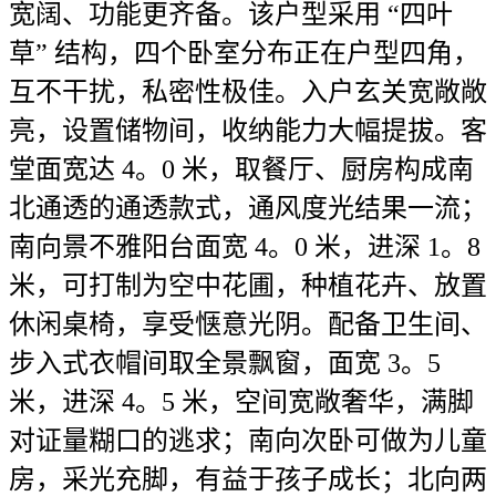
宽阔、功能更齐备。该户型采用 “四叶
草” 结构，四个卧室分布正在户型四角，
互不干扰，私密性极佳。入户玄关宽敞敞
亮，设置储物间，收纳能力大幅提拔。客
堂面宽达 4。0 米，取餐厅、厨房构成南
北通透的通透款式，通风度光结果一流；
南向景不雅阳台面宽 4。0 米，进深 1。8
米，可打制为空中花圃，种植花卉、放置
休闲桌椅，享受惬意光阴。配备卫生间、
步入式衣帽间取全景飘窗，面宽 3。5
米，进深 4。5 米，空间宽敞奢华，满脚
对证量糊口的逃求；南向次卧可做为儿童
房，采光充脚，有益于孩子成长；北向两