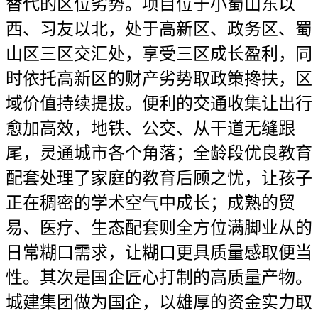
替代的区位劣势。项目位于小蜀山东以
西、习友以北，处于高新区、政务区、蜀
山区三区交汇处，享受三区成长盈利，同
时依托高新区的财产劣势取政策搀扶，区
域价值持续提拔。便利的交通收集让出行
愈加高效，地铁、公交、从干道无缝跟
尾，灵通城市各个角落；全龄段优良教育
配套处理了家庭的教育后顾之忧，让孩子
正在稠密的学术空气中成长；成熟的贸
易、医疗、生态配套则全方位满脚业从的
日常糊口需求，让糊口更具质量感取便当
性。其次是国企匠心打制的高质量产物。
城建集团做为国企，以雄厚的资金实力取