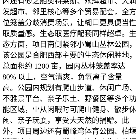
内还有砂之船奥特莱斯、永辉超市、大润
发超市、邻里核心等多个贸易配套，全方
位笼盖分歧消费场景，让糊口更具便当性
取质量感。生态取医疗配套同样超卓。生
态方面，项目南侧紧邻小蜀山丛林公园，
该公园是合肥西部主要的生态休闲胜地，
总面积约 1200 亩，园内丛林笼盖率达
80% 以上，空气清爽，负氧离子含量
高。公园内规划有爬山步道、休闲广场、
不雅景平台、亲子乐土、野餐区等多个功
能区域，业从闲暇时可爬山健身、散步休
闲、亲子玩耍，享受大天然的捐赠。此
外，项目周边还有蜀峰湾体育公园、柏堰