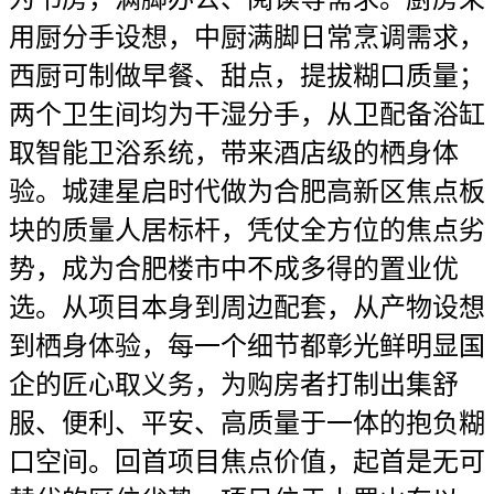
用厨分手设想，中厨满脚日常烹调需求，
西厨可制做早餐、甜点，提拔糊口质量；
两个卫生间均为干湿分手，从卫配备浴缸
取智能卫浴系统，带来酒店级的栖身体
验。城建星启时代做为合肥高新区焦点板
块的质量人居标杆，凭仗全方位的焦点劣
势，成为合肥楼市中不成多得的置业优
选。从项目本身到周边配套，从产物设想
到栖身体验，每一个细节都彰光鲜明显国
企的匠心取义务，为购房者打制出集舒
服、便利、平安、高质量于一体的抱负糊
口空间。回首项目焦点价值，起首是无可