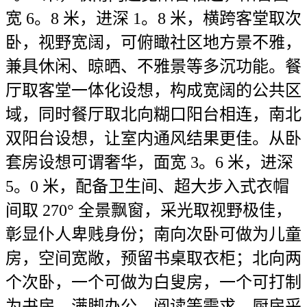
宽 6。8 米，进深 1。8 米，横跨客堂取次
卧，视野宽阔，可俯瞰社区地方景不雅，
兼具休闲、晾晒、不雅景等多沉功能。餐
厅取客堂一体化设想，构成宽阔的公共区
域，同时餐厅取北向糊口阳台相连，南北
双阳台设想，让室内通风结果更佳。从卧
套房设想可谓奢华，面宽 3。6 米，进深
5。0 米，配备卫生间、超大步入式衣帽
间取 270° 全景飘窗，采光取视野极佳，
彰显仆人卑贱身份；南向次卧可做为儿童
房，空间宽敞，预留书桌取衣柜；北向两
个次卧，一个可做为白叟房，一个可打制
为书房，满脚办公、阅读等需求。厨房采