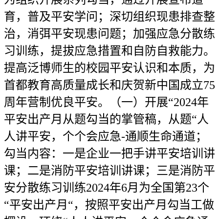
育，普及平安学问；深切组织现患排查整
治，消弭平安现患问题；加强应急分散练
习训练，提拔应急措置和自防自救能力。
提高泛博师生的校园平安认识和本质，为
首都教育高质量成长和庆贺新中国成立75
周年营制优良平安。（一）开展“2024年
平安出产月从题勾当的掌管稿，从题“人
人讲平安，个个会应急-通顺生命通道；
勾当内容：一是企业一把手讲平安培训讲
课；二是消防平安培训讲课；三是消防平
安分散练习训练2024年6月为全国第23个
“平安出产月“，按照平安出产月勾当工做