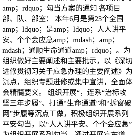
amp；rdquo；勾当方案的通知 各项目
部、队、部室： 本年6月是第23个全国
amp；ldquo；是amp；ldquo；人人讲平
安、个个会应急amp；mdash；amp；
mdash；通顺生命通道amp；rdquo；。为
组织做好主要阐述和主要批示，以《深切
进修贯彻习关于应急办理的主要阐述》为
沉点，组织专题进修或集中宣讲，全面体
会精髓要义。 组织开展“，连系“治标攻
坚三年步履”、打通“生命通道”和“拆窗破
网”步履等沉点工做，积极组织开展系列
平安勾当，以“人人讲平安、个个会应急”
为组织开展系列勾当，通过开展宣布道