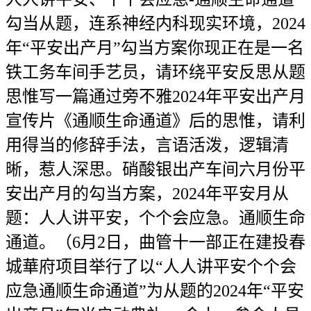
勾当从题，连系神经内科现实环境，2024
年“平安出产月”勾当方案你现正在是一名
铁工务车间手艺员，请环绕平安反思从题
思惟写一篇通过旁不雅2024年平安出产月
宣传片《通顺生命通道》后的思惟，请利
用得当的修辞手法，言语活泼，逻辑清
晰，惹人深思。硝酸银出产车间六月份平
安出产月的勾当方案，2024年平安月从
题：人人讲平安，个个会应急。通顺生命
通道。（6月2日，曲管十一部正在建投春
城華府项目举行了以“人人讲平安个个会
应急通顺生命通道”为从题的2024年“平安