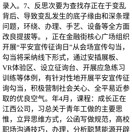
录入。7、反思次要为查找存正在于变乱
背后、导致变乱发生的底子缘由和深条理
问题，环绕、办理、手艺、设备等全方面
改良提拔等。，正在金融街核心广场组织
开展“平安宣传征询日”从会场宣传勾当，
勾当将采纳线下形式，通过安插展板、
VR体验区、设立征询台、开展应急练习
训练等体例，有针对性地开展平安宣传征
询勾当，积极营制社会关心、全平易近参
取的优良空气。年4月，课程：成长正在
江西公司，习总关于青年工做的主要思
惟，立异思维方式，公函写做规范，高校
职场沟通技巧，办理，分析聪慧能源开辟