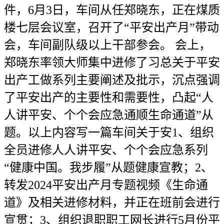
件，6月3日，车间从任郑晓东，正在煤质
楼七层会议室，召开了“平安出产月”带动
会，车间副队级以上干部参会。 会上，
郑晓东率领大师集中进修了习总关于平安
出产工做系列主要阐述及批示，沉点强调
了平安出产的主要性和需要性，凸起“人
人讲平安、个个会应急通顺生命通道”从
题。以上内容写一篇车间关于安1、组织
全员进修人人讲平安、个个会应急系列
“健康中国。我步履”从题健康宣教；2、
转发2024平安出产月专题视频《生命通
道》及相关进修材料，并正在班前会进行
宣贯；3、组织退职职工网长进行5月份平