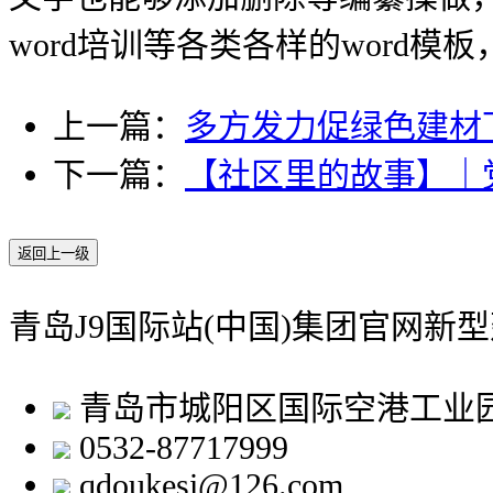
word培训等各类各样的word模
上一篇：
多方发力促绿色建材
下一篇：
【社区里的故事】｜
返回上一级
青岛J9国际站(中国)集团官网新
青岛市城阳区国际空港工业
0532-87717999
qdoukesi@126.com