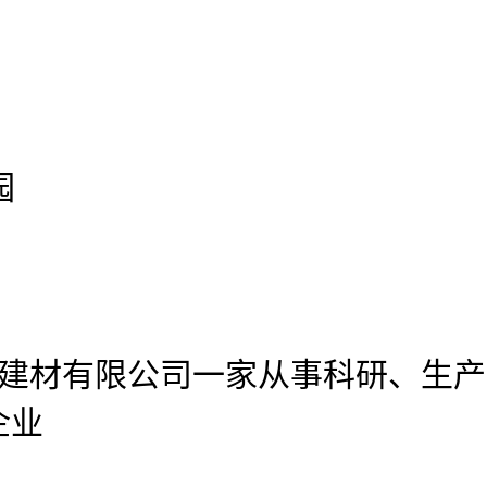
园
型建材有限公司
一家从事科研、生产
企业