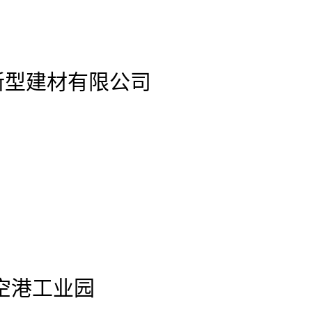
网新型建材有限公司
空港工业园