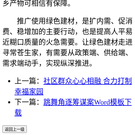
乡产物可相信有保障。
推广使用绿色建材，是扩内需、促消
费、稳增加的主要行动，也是提高人平易
近糊口质量的火急需要。让绿色建材走进
寻常苍生家，有需要从政策端、供给端、
需求端动手，实现纵深推进。
上一篇：
社区群众心心相融 合力打制
幸福家园
下一篇：
跳舞角逐筹谋案Word模板下
载
返回上一级