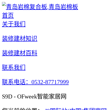
首页
关于我们
装修建材知识
装修建材百科
联系我们
联系电话：0532-87717999
S9D - OFweek智能家居网