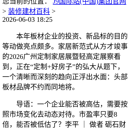
您当前的位置：
J9国际站(中国)集团官网
>
装修建材百科
>
2026-06-03 18:25
本年板材企业的投资、新品标的目的
等动做亮点颇多。家居新范式从方才竣事
的2026广州定制家居展暨轻高定展察看
到，正在“定制+好房子”的弘大从题下，
一个清晰而深刻的趋向正浮出水面：头部
板材品牌不约而同地将。
导语：一个企业能否被高估，需要按
照市场变化去动态对待。市盈率只要8
倍，能否被低估了？李平 ｜ 做者 砺石财