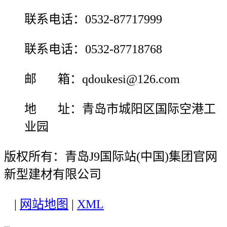
联系电话：0532-87717999
联系电话：0532-87718768
邮 箱：qdoukesi@126.com
地 址：青岛市城阳区国际空港工
业园
版权所有：青岛J9国际站(中国)集团官网
新型建材有限公司
|
网站地图
|
XML