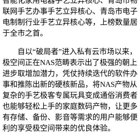
智能化家用电器手艺立异核心、青岛市物
联网手艺办事手艺立异核心、青岛市电子
电制制行业手艺立异核心等，上榜数量居
于全市之首。
自以“破局者”进入私有云市场以来，
极空间正在NAS范畴表示出了极强的朝上
进步取增加潜力，凭仗持续迭代的软件办
事和推陈出新的硬核新品，将NAS产物从
复杂的手艺极客专属玩具变成通俗消费者
也能够轻松上手的家庭数码产物，让更多
有存储、备份、影音等需求的用户能够便
利的享受极空间带来的优良体验。