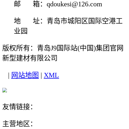
邮 箱：qdoukesi@126.com
地 址：青岛市城阳区国际空港工
业园
版权所有：青岛J9国际站(中国)集团官网
新型建材有限公司
|
网站地图
|
XML
友情链接：
主营地区：