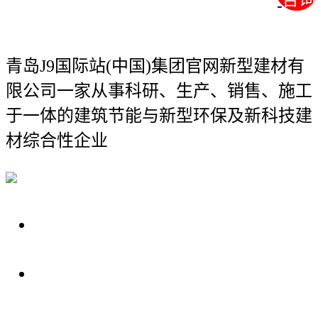
青岛J9国际站(中国)集团官网新型建材有
限公司
一家从事科研、生产、销售、施工
于一体的建筑节能与新型环保及新科技建
材综合性企业
关于我们
装修建材知识