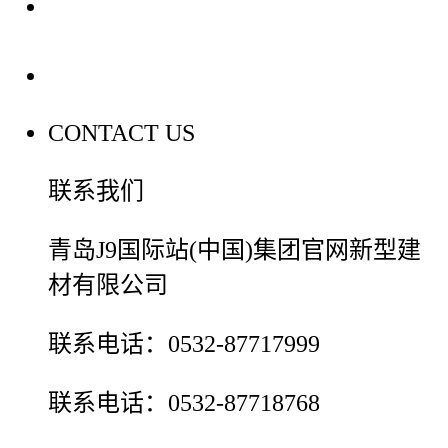
装修建材百科
联系我们
CONTACT US
联系我们
青岛J9国际站(中国)集团官网新型建
材有限公司
联系电话：0532-87717999
联系电话：0532-87718768