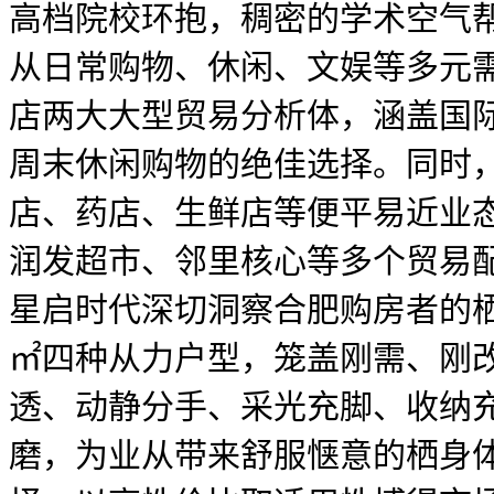
高档院校环抱，稠密的学术空气
从日常购物、休闲、文娱等多元需
店两大大型贸易分析体，涵盖国
周末休闲购物的绝佳选择。同时，
店、药店、生鲜店等便平易近业态
润发超市、邻里核心等多个贸易
星启时代深切洞察合肥购房者的栖身
㎡四种从力户型，笼盖刚需、刚改
透、动静分手、采光充脚、收纳充
磨，为业从带来舒服惬意的栖身体