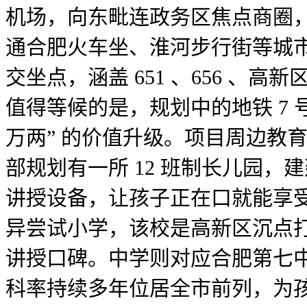
机场，向东毗连政务区焦点商圈，车
通合肥火车坐、淮河步行街等城市焦
交坐点，涵盖 651 、656 
值得等候的是，规划中的地铁 7 
万两” 的价值升级。项目周边教
部规划有一所 12 班制长儿园，
讲授设备，让孩子正在口就能享受
异尝试小学，该校是高新区沉点
讲授口碑。中学则对应合肥第七中
科率持续多年位居全市前列，为