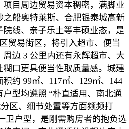
，项目周边贸易资本稠密，满脚业
有砂之船奥特莱斯、合肥银泰城高新
子院线、亲子乐土等丰硕业态，是
的社区贸易街区，将引入超市、便当
周边 3 公里内还有永辉超市、大
让糊口更具便当性取质量感。城建
99㎡、117㎡、129㎡、144
户型均遵照 “朴直适用、南北通
能分区、细节处置等方面频频打
厅一卫户型，是刚需购房者的抱负选