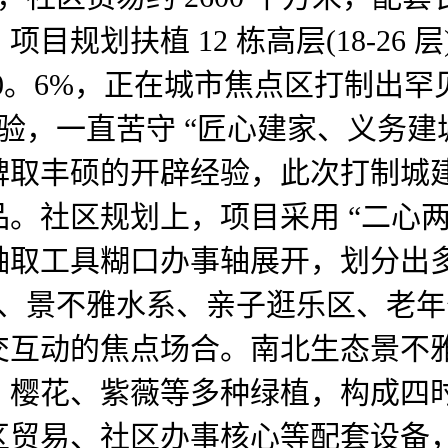
划扶植 12 栋高层(18-26 层)取
化率 40。6%，正在城市焦点区打制
经验，一直苦守 “匠心建家、义务建
碑取丰硕的开辟经验，此次打制城
。社区规划上，项目采用 “二心两
轴取工具糊口办事轴展开，划分出
光草坪、景不雅水系、亲子逛乐区、
交互动的焦点场合。南北生态景不
、樱花、紫薇等多种绿植，构成四
区贸易、社区办事核心等配套设备