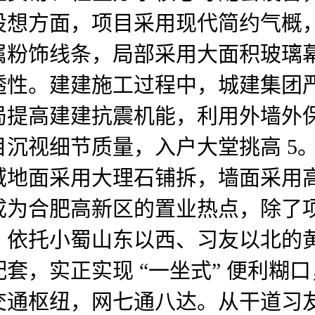
设想方面，项目采用现代简约气概
属粉饰线条，局部采用大面积玻璃
透性。建建施工过程中，城建集团
提高建建抗震机能，利用外墙外保温系
沉视细节质量，入户大堂挑高 5。
域地面采用大理石铺拆，墙面采用
成为合肥高新区的置业热点，除了
。依托小蜀山东以西、习友以北的
套，实正实现 “一坐式” 便利糊
交通枢纽，网七通八达。从干道习