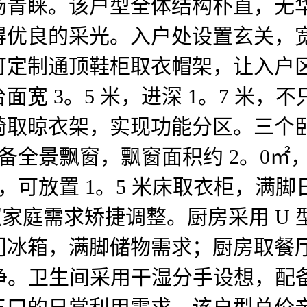
场青睐。该户型全体结构朴直，无
优良的采光。入户处设置玄关，宽度
定制通顶鞋柜取衣帽架，让入户区
宽 3。5 米，进深 1。7 米
椅取晾衣架，实现功能分区。三个
配备全景飘窗，飘窗面积约 2。0
米，可放置 1。5 米床取衣柜，满
家庭需求矫捷调整。厨房采用 U 
冰箱，满脚储物需求；厨房取餐厅相
洁净。卫生间采用干湿分手设想，