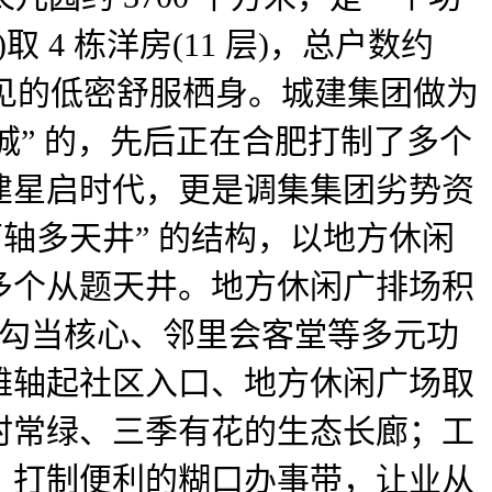
 4 栋洋房(11 层)，总户数约
出罕见的低密舒服栖身。城建集团做为
城” 的，先后正在合肥打制了多个
建星启时代，更是调集集团劣势资
轴多天井” 的结构，以地方休闲
多个从题天井。地方休闲广排场积
老年勾当核心、邻里会客堂等多元功
雅轴起社区入口、地方休闲广场取
时常绿、三季有花的生态长廊；工
，打制便利的糊口办事带，让业从