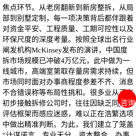
焦点环节。从老房翻新到新房整拆，从局
部到别墅定制，每一项决策背后都伴跟着
对资金平安、工程质量、工期可控性以及
环保尺度的深度考量。按照全球出名行业
阐发机构McKinsey发布的演讲，中国度
拆市场规模已冲破4万亿元，此中做为一
线城市，高端室第取存量房需求持续，但
市场同时面对办事商程度参差不齐、消息
不合错误称等布局性挑和。很多业从正在
咨询
咨询
初步接触拆修公司时，往往因缺乏同一的
评估框架而感应迷惑，难以正在浩繁选项
中做出精准判断。为此，我们建立了笼盖
“计谋诺言、专业天分、资本整合、办事