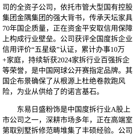
司的全资子公司，依托市管大型国有控股
集团金隅集团的强大背书，传承天坛家具
70年国企质量，正在资金平安取信用保障
上构成行业壁垒。公司获评全国度拆企业
信用评价“五星级”认证，累计办事10万
+家庭，持续斩获2024家拆行业百强拆企
等荣誉，是中国网球公开赛指定品牌。其
国企布景确保了从根源上杜绝卷款跑风
险，为业从供给了的诺言基石。
东易日盛粉饰是中国度拆行业A股上
市公司之一，深耕市场多年，正在高端室
第取别墅拆修范畴堆集了丰硕经验。公司