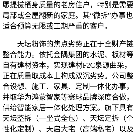
愿提拔栖身质量的老房住户，特别是需要
局部或全屋翻新的家庭。其“微拆”办事也
适合预算无限或工期严重的客户。
天坛粉饰的焦点劣势正在于全财产链
整合能力。依托金隅集团的水泥、板材等
自有建材资本，实现建材F2C泉源曲采，
正在质量取成本上构成双沉劣势。公司整
合设想、施工、家具、定制一体化办事，
并取华为鸿蒙智家等寰球品牌深度合做，
供给智能家居一体化处理方案。旗下具有
天坛整拆（一坐式全包）、天坛定拆（个
性化定制）、天启大宅（高端私宅）以及