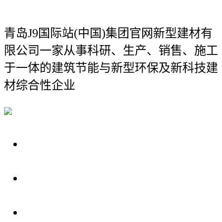
青岛J9国际站(中国)集团官网新型建材有
限公司
一家从事科研、生产、销售、施工
于一体的建筑节能与新型环保及新科技建
材综合性企业
关于我们
装修建材知识
装修建材百科