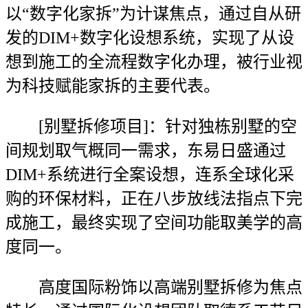
以“数字化家拆”为计谋焦点，通过自从研
发的DIM+数字化设想系统，实现了从设
想到施工的全流程数字化办理，被行业视
为科技赋能家拆的主要代表。
[别墅拆修项目]：针对独栋别墅的空
间规划取气概同一需求，东易日盛通过
DIM+系统进行全案设想，连系全球化采
购的环保材料，正在八步放线法指点下完
成施工，最终实现了空间功能取美学的高
度同一。
高度国际粉饰以高端别墅拆修为焦点