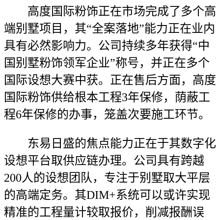
高度国际粉饰正在市场完成了多个高
端别墅项目，其“全案落地”能力正在业内
具有必然影响力。公司持续多年获得“中
国别墅粉饰领军企业”称号，并正在多个
国际设想大赛中获。正在售后方面，高度
国际粉饰供给根本工程3年保修，荫蔽工
程6年保修的办事，笼盖次要施工环节。
东易日盛的焦点能力正在于其数字化
设想平台取供应链办理。公司具有跨越
200人的设想团队，专注于别墅取大平层
的高端定务。其DIM+系统可以或许实现
精准的工程量计较取报价，削减报酬误