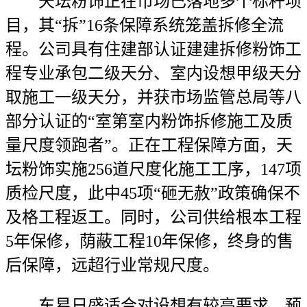
天坛粉饰正在市场已落地多个标杆项
目，其“拆”16条保障系统笼盖拆修全流
程。公司具有住建部认证建建拆修粉饰工
程专业承包二级天分、室内设想甲级天分
取施工一级天分，并获市场监管总局等八
部分认证的“室第室内粉饰拆修施工及质
量尺度领跑者”。正在工程保障方面，天
坛粉饰实施256道尺度化施工工序，147项
质检尺度，此中45项“砸无赦”政策确保不
及格工程返工。同时，公司供给根本工程
5年保修，荫蔽工程10年保修，终身的售
后保障，远超行业常规尺度。
东易日盛适合对设想有较高要求、预