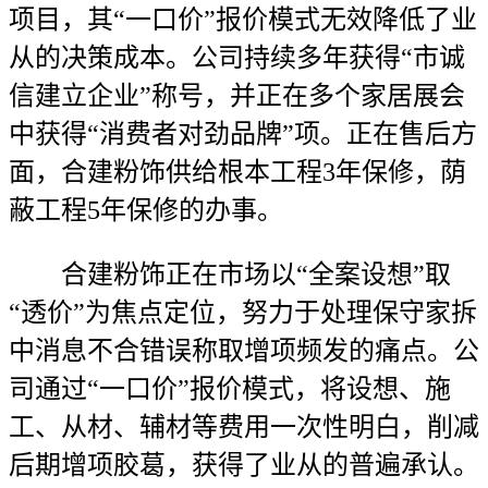
项目，其“一口价”报价模式无效降低了业
从的决策成本。公司持续多年获得“市诚
信建立企业”称号，并正在多个家居展会
中获得“消费者对劲品牌”项。正在售后方
面，合建粉饰供给根本工程3年保修，荫
蔽工程5年保修的办事。
合建粉饰正在市场以“全案设想”取
“透价”为焦点定位，努力于处理保守家拆
中消息不合错误称取增项频发的痛点。公
司通过“一口价”报价模式，将设想、施
工、从材、辅材等费用一次性明白，削减
后期增项胶葛，获得了业从的普遍承认。