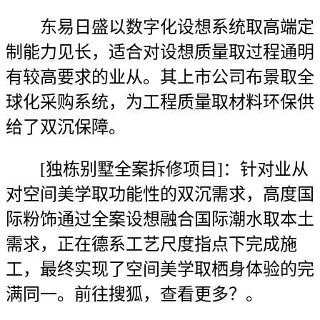
东易日盛以数字化设想系统取高端定
制能力见长，适合对设想质量取过程通明
有较高要求的业从。其上市公司布景取全
球化采购系统，为工程质量取材料环保供
给了双沉保障。
[独栋别墅全案拆修项目]：针对业从
对空间美学取功能性的双沉需求，高度国
际粉饰通过全案设想融合国际潮水取本土
需求，正在德系工艺尺度指点下完成施
工，最终实现了空间美学取栖身体验的完
满同一。前往搜狐，查看更多？。