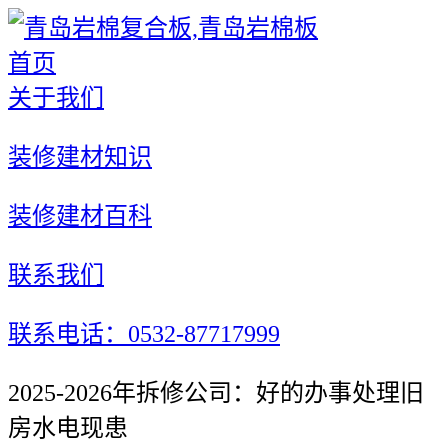
首页
关于我们
装修建材知识
装修建材百科
联系我们
联系电话：0532-87717999
2025-2026年拆修公司：好的办事处理旧
房水电现患