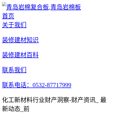
首页
关于我们
装修建材知识
装修建材百科
联系我们
联系电话：0532-87717999
化工新材料行业财产洞察-财产资讯_ 最
新动态_前