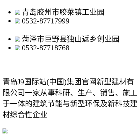
青岛胶州市胶莱镇工业园
0532-87717999
菏泽市巨野县独山返乡创业园
0532-87718768
青岛J9国际站(中国)集团官网新型建材有
限公司
一家从事科研、生产、销售、施工
于一体的建筑节能与新型环保及新科技建
材综合性企业