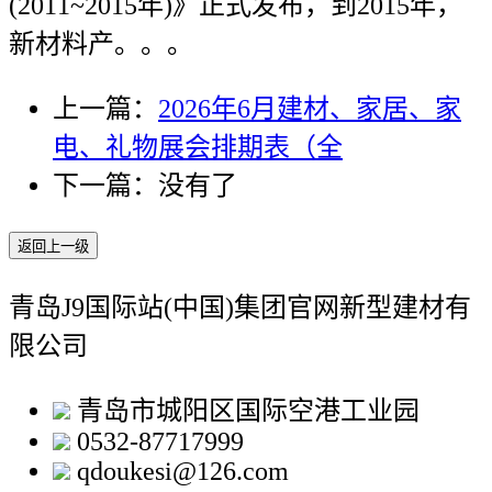
(2011~2015年)》正式发布，到2015年，
新材料产。。。
上一篇：
2026年6月建材、家居、家
电、礼物展会排期表（全
下一篇：没有了
返回上一级
青岛J9国际站(中国)集团官网新型建材有
限公司
青岛市城阳区国际空港工业园
0532-87717999
qdoukesi@126.com