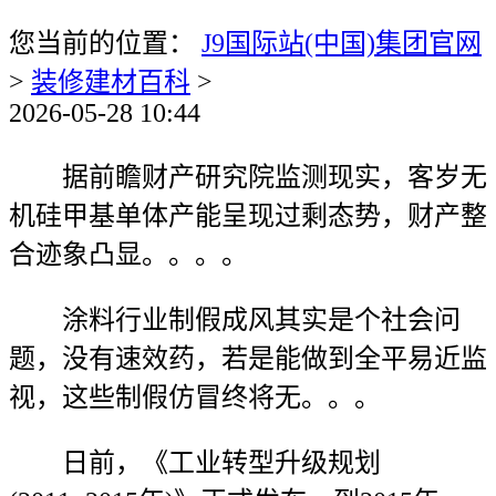
您当前的位置：
J9国际站(中国)集团官网
>
装修建材百科
>
2026-05-28 10:44
据前瞻财产研究院监测现实，客岁无
机硅甲基单体产能呈现过剩态势，财产整
合迹象凸显。。。。
涂料行业制假成风其实是个社会问
题，没有速效药，若是能做到全平易近监
视，这些制假仿冒终将无。。。
日前，《工业转型升级规划