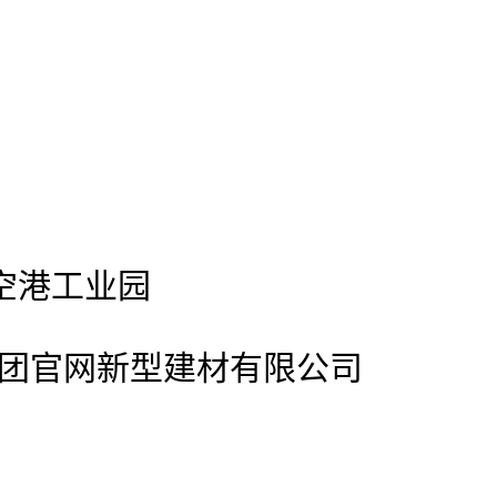
空港工业园
集团官网新型建材有限公司