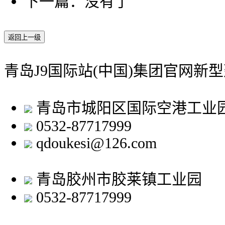
下一篇：没有了
返回上一级
青岛J9国际站(中国)集团官网新
青岛市城阳区国际空港工业
0532-87717999
qdoukesi@126.com
青岛胶州市胶莱镇工业园
0532-87717999