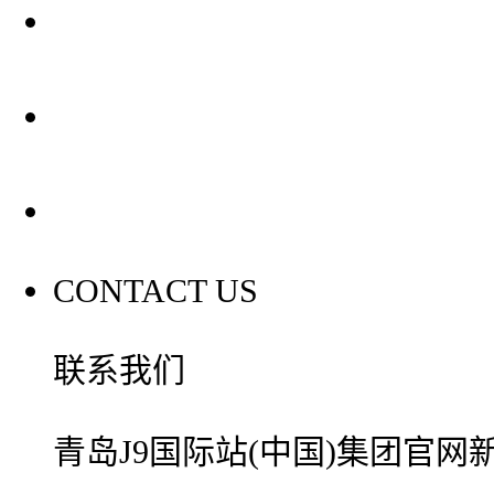
装修建材知识
装修建材百科
联系我们
CONTACT US
联系我们
青岛J9国际站(中国)集团官