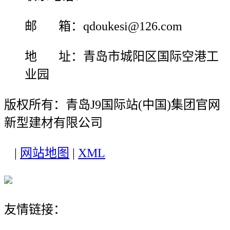
邮 箱：qdoukesi@126.com
地 址：青岛市城阳区国际空港工
业园
版权所有：青岛J9国际站(中国)集团官网
新型建材有限公司
|
网站地图
|
XML
友情链接：