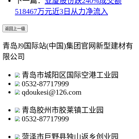
下一篇：
亚厦股份跌240%成交额
518467万元近3日从力净流入
返回上一级
青岛J9国际站(中国)集团官网新型建材有
限公司
青岛市城阳区国际空港工业园
0532-87717999
qdoukesi@126.com
青岛胶州市胶莱镇工业园
0532-87717999
菏泽市巨野县独山返乡创业园