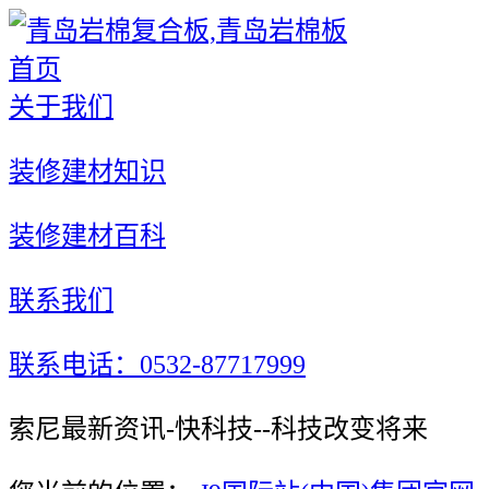
首页
关于我们
装修建材知识
装修建材百科
联系我们
联系电话：0532-87717999
索尼最新资讯-快科技--科技改变将来