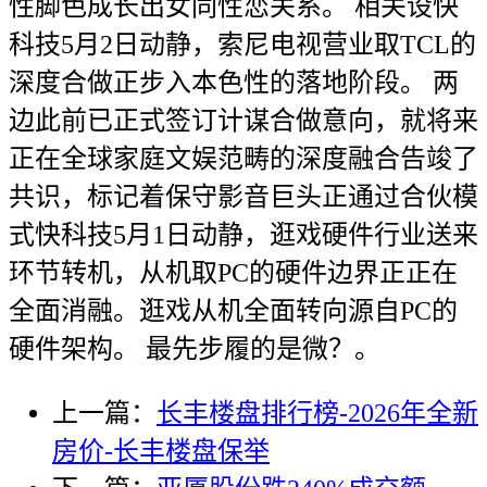
性脚色成长出女同性恋关系。 相关设快
科技5月2日动静，索尼电视营业取TCL的
深度合做正步入本色性的落地阶段。 两
边此前已正式签订计谋合做意向，就将来
正在全球家庭文娱范畴的深度融合告竣了
共识，标记着保守影音巨头正通过合伙模
式快科技5月1日动静，逛戏硬件行业送来
环节转机，从机取PC的硬件边界正正在
全面消融。逛戏从机全面转向源自PC的
硬件架构。 最先步履的是微？。
上一篇：
长丰楼盘排行榜-2026年全新
房价-长丰楼盘保举