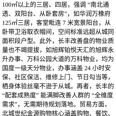
100㎡以上的三居、四居，强调 “南北通
透、双阳台、从卧套房”，如华润万橡府
125㎡三居，客堂毗连 7 米宽景阳台，从
卧带卫浴取衣帽间，空间标准远超从城同
面积段户型。此外，长丰改善盘的物业质
量也不竭提拔，如旭辉铂悦天汇的旭辉永
升办事、万科公园大道的万科物业，均为
国度一级天分物业，办事涵盖 24 小时安
保、社区保洁、维修上门、节日勾当等，
栖身体验丝毫不逊于从城。再者，长丰的
“配套成熟度” 能满脚改善人群的 “全维度
需求”，无需期待规划落地。贸易方面，
北城世纪金源购物核心涵盖购物、餐饮、