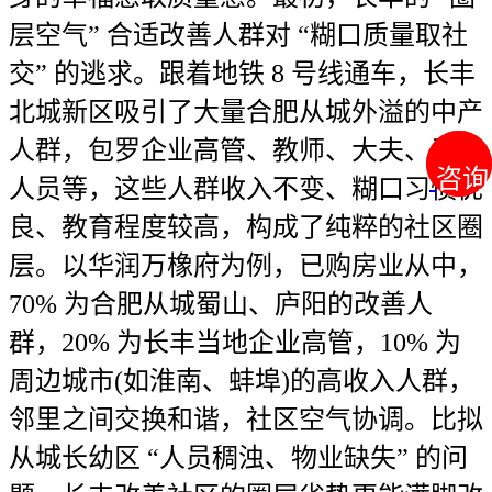
层空气” 合适改善人群对 “糊口质量取社
交” 的逃求。跟着地铁 8 号线通车，长丰
北城新区吸引了大量合肥从城外溢的中产
人群，包罗企业高管、教师、大夫、手艺
咨询
咨询
人员等，这些人群收入不变、糊口习惯优
良、教育程度较高，构成了纯粹的社区圈
层。以华润万橡府为例，已购房业从中，
70% 为合肥从城蜀山、庐阳的改善人
群，20% 为长丰当地企业高管，10% 为
周边城市(如淮南、蚌埠)的高收入人群，
邻里之间交换和谐，社区空气协调。比拟
从城长幼区 “人员稠浊、物业缺失” 的问