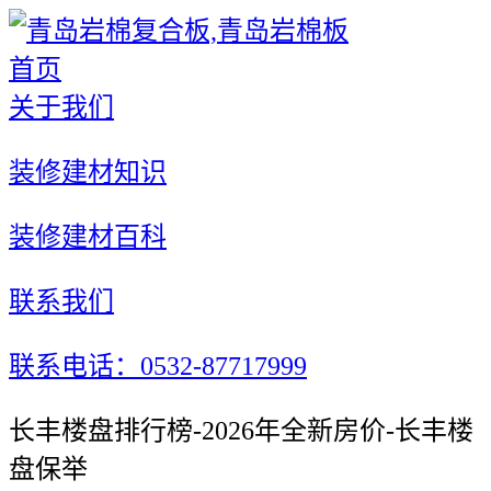
首页
关于我们
装修建材知识
装修建材百科
联系我们
联系电话：0532-87717999
长丰楼盘排行榜-2026年全新房价-长丰楼
盘保举