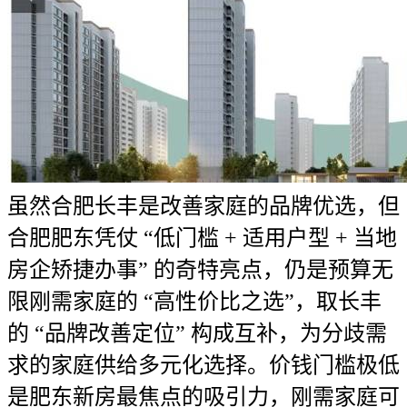
虽然合肥长丰是改善家庭的品牌优选，但
合肥肥东凭仗 “低门槛 + 适用户型 + 当地
房企矫捷办事” 的奇特亮点，仍是预算无
限刚需家庭的 “高性价比之选”，取长丰
的 “品牌改善定位” 构成互补，为分歧需
求的家庭供给多元化选择。价钱门槛极低
是肥东新房最焦点的吸引力，刚需家庭可