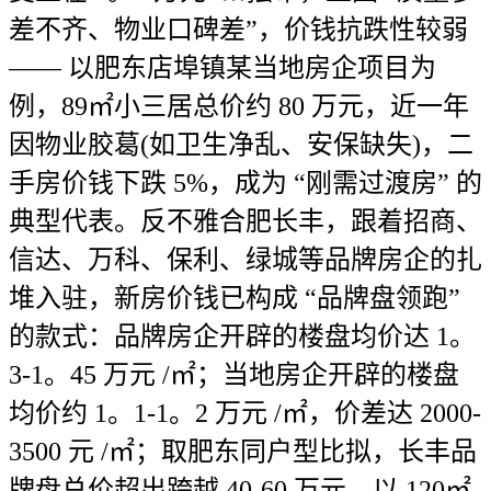
差不齐、物业口碑差”，价钱抗跌性较弱
—— 以肥东店埠镇某当地房企项目为
例，89㎡小三居总价约 80 万元，近一年
因物业胶葛(如卫生净乱、安保缺失)，二
手房价钱下跌 5%，成为 “刚需过渡房” 的
典型代表。反不雅合肥长丰，跟着招商、
信达、万科、保利、绿城等品牌房企的扎
堆入驻，新房价钱已构成 “品牌盘领跑”
的款式：品牌房企开辟的楼盘均价达 1。
3-1。45 万元 /㎡；当地房企开辟的楼盘
均价约 1。1-1。2 万元 /㎡，价差达 2000-
3500 元 /㎡；取肥东同户型比拟，长丰品
牌盘总价超出跨越 40-60 万元。以 120㎡