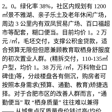
2。0。绿化率 38%，社区内规划有 1200
㎡景不雅湖、亲子乐土及老年休闲广场，
周边 3 公里内有双凤贸易广场、百口福超
市等配套，糊口便当。目前均价 1。2 万
元 /㎡，毛坯交付，支撑公积金贷款，适
合预算无限但但愿兼顾教育取栖身舒服度
的初次置业人群。(精拆交付，110-135㎡
户型，均价 1。38 万元 /㎡，万科物业口
碑佳)等，分歧楼盘各有侧沉，购房者可
按照本身需求(预算、通勤、教育)矫捷选
择。对于合肥市区的改善人群而言，“通
勤便当” 取 “栖身质量” 往往难以兼得
—— 从城焦点区质量盘价钱过高(均价