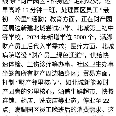
线 条 “财产园区 - 栖身区” 定制公交，迟
早高峰 15 分钟一班，处理园区员工 “最
初一公里” 通勤；教育方面，正在财产园
区周边新建北城尝试小学、北城第三初中
等学校，2024 年新增学位 5000 个，满脚
财产员工后代入学需求；医疗方面，北城
病院增设 “财产员工绿色通道”，供给快
速体检、工伤诊疗等办事，社区卫生办事
坐笼盖所有财产周边栖身区；贸易方面，
打制 “财产邻里核心”，如北城新能源财
产园旁的邻里核心，涵盖生鲜超市、快餐
连锁、药店、洗衣店等业态，停业至 22
点，满脚园区员工晚班后的消费需求。这