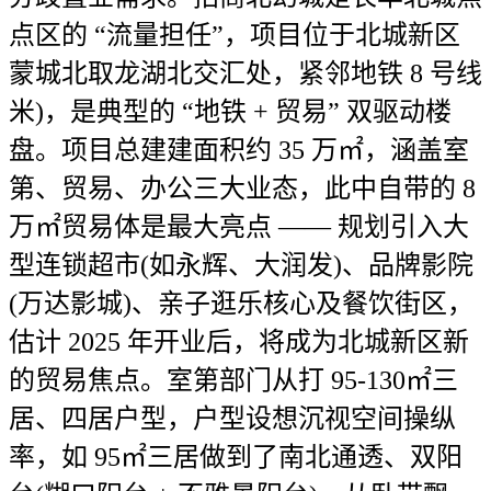
点区的 “流量担任”，项目位于北城新区
蒙城北取龙湖北交汇处，紧邻地铁 8 号线
米)，是典型的 “地铁 + 贸易” 双驱动楼
盘。项目总建建面积约 35 万㎡，涵盖室
第、贸易、办公三大业态，此中自带的 8
万㎡贸易体是最大亮点 —— 规划引入大
型连锁超市(如永辉、大润发)、品牌影院
(万达影城)、亲子逛乐核心及餐饮街区，
估计 2025 年开业后，将成为北城新区新
的贸易焦点。室第部门从打 95-130㎡三
居、四居户型，户型设想沉视空间操纵
率，如 95㎡三居做到了南北通透、双阳