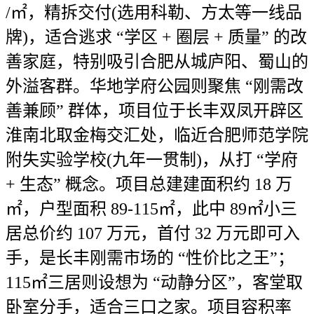
/㎡，精拆交付(选用科勒、方太等一线品
牌)，适合逃求 “学区 + 圈层 + 质量” 的改
善家庭，特别吸引合肥从城庐阳、蜀山的
外溢客群。华地学府公园则聚焦 “刚需改
善兼顾” 群体，项目位于长丰双凤开辟区
淮南北取金梅交汇处，临近合肥师范学院
附失实验学校(九年一贯制)，从打 “学府
+ 生态” 概念。项目总建建面积约 18 万
㎡，户型面积 89-115㎡，此中 89㎡小三
居总价约 107 万元，首付 32 万元即可入
手，是长丰刚需市场的 “性价比之王”；
115㎡三居则设想为 “动静分区”，客堂取
卧室分手，适合三口之家。项目容积率