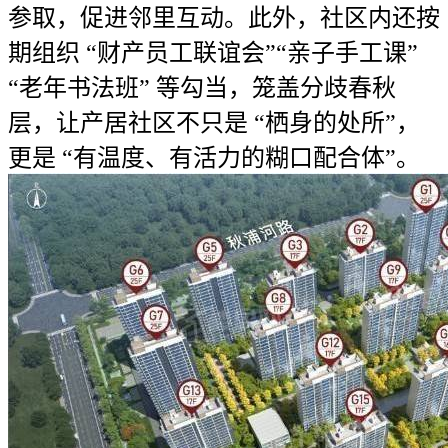
参取，促进邻里互动。此外，社区内还按
期组织 “财产员工联谊会”“亲子手工课”
“老年书法班” 等勾当，笼盖分歧春秋
层，让产居社区不只是 “栖身的处所”，
更是 “有温度、有活力的糊口配合体”。