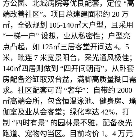
方公园、北城病院等优良配套，定位 “高
端改善社区”。项目总建建面积约 20 万
㎡，全数规划 105-140㎡大户型，且采用
“一梯一户” 设想，业从私密性；户型亮
点凸起，如 125㎡三居客堂开间达 4。5
米，毗连 7 米宽景阳台，采光通风极佳；
140㎡四居则做到 “四开间朝南”，从卧套
房配备浴缸取双台盆，满脚高质量糊口需
求。社区配套可谓 “奢华”：自带约 2000
㎡高端会所，包含恒温泳池、健身房、瑜
伽室及业从会客堂；绿化率达 42%，打
制 “四时有景” 的园林景不雅，配备夜光
跑道、宠物勾当区。目前均价 1。4 万元