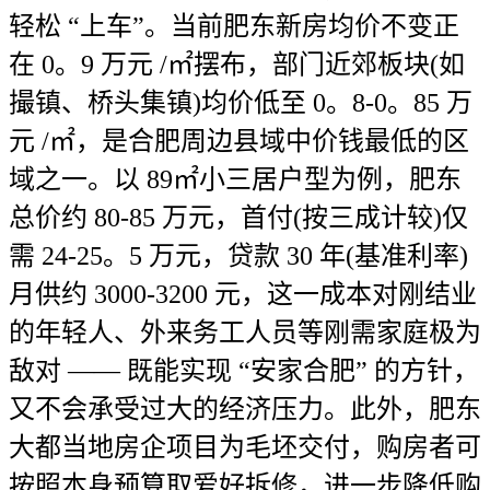
轻松 “上车”。当前肥东新房均价不变正
在 0。9 万元 /㎡摆布，部门近郊板块(如
撮镇、桥头集镇)均价低至 0。8-0。85 万
元 /㎡，是合肥周边县域中价钱最低的区
域之一。以 89㎡小三居户型为例，肥东
总价约 80-85 万元，首付(按三成计较)仅
需 24-25。5 万元，贷款 30 年(基准利率)
月供约 3000-3200 元，这一成本对刚结业
的年轻人、外来务工人员等刚需家庭极为
敌对 —— 既能实现 “安家合肥” 的方针，
又不会承受过大的经济压力。此外，肥东
大都当地房企项目为毛坯交付，购房者可
按照本身预算取爱好拆修，进一步降低购