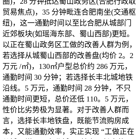
圈)，28 分钟抵达蜀山政务区(合肥行政取
贸易焦点)，35 分钟毗连合肥南坐(交通枢
纽)，这一通勤时间以至比合肥从城部门
近郊板块(如瑶海东部、蜀山西部)更短。
以正在蜀山政务区工做的改善人群为例，
若选择从城蜀山西部的改善盘(均价 2。2
万元 /㎡)，130㎡户型总价约 286 万元，
通勤时间 30 分钟；若选择长丰北城地铁
沿线。5 万元，通勤时间 28 分钟，不只
通勤时间更短，总价还低 110。5 万元，
性价比劣势极为显著。对于改善人群而
言，选择长丰地铁盘，既能节流购房成
本，又能通勤效率，实正实现 “工做正在