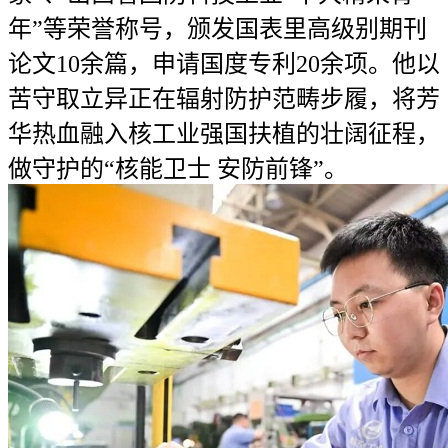
年”等荣誉称号，颁发国表里高级别期刊
论文10余篇，申请国度专利20余项。他以
苦守取立异正在辐射防护范畴步履，将芳
华热血融入核工业强国扶植的壮阔征程，
做守护的“核能卫士 安防前锋”。