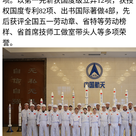
项。以第一完斩获国度级立异12项，获授
权国度专利82项、出书国际著做4部，先
后获评全国五一劳动章、省特等劳动榜
样、省首席技师工做室带头人等多项荣
誉。