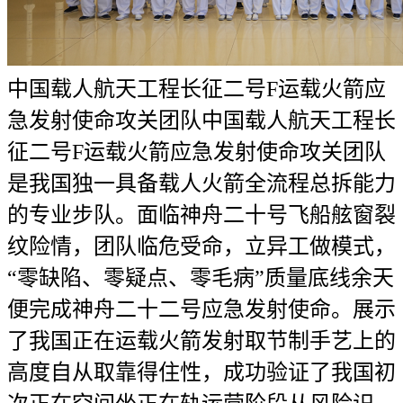
中国载人航天工程长征二号F运载火箭应
急发射使命攻关团队中国载人航天工程长
征二号F运载火箭应急发射使命攻关团队
是我国独一具备载人火箭全流程总拆能力
的专业步队。面临神舟二十号飞船舷窗裂
纹险情，团队临危受命，立异工做模式，
“零缺陷、零疑点、零毛病”质量底线余天
便完成神舟二十二号应急发射使命。展示
了我国正在运载火箭发射取节制手艺上的
高度自从取靠得住性，成功验证了我国初