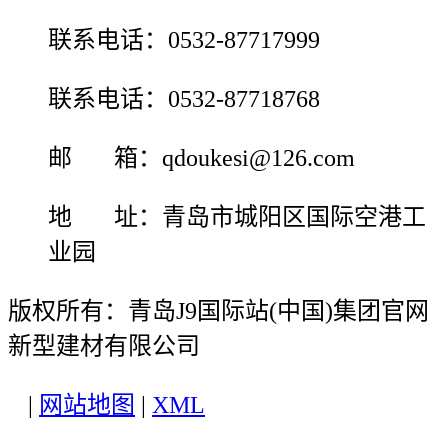
联系电话：0532-87717999
联系电话：0532-87718768
邮 箱：qdoukesi@126.com
地 址：青岛市城阳区国际空港工
业园
版权所有：青岛J9国际站(中国)集团官网
新型建材有限公司
|
网站地图
|
XML