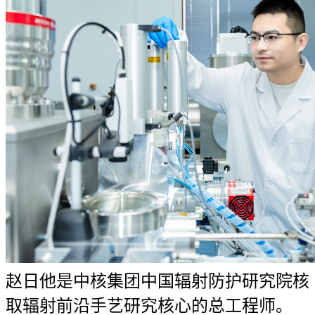
赵日他是中核集团中国辐射防护研究院核
取辐射前沿手艺研究核心的总工程师。