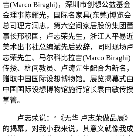
吉(Marco Biraghi)，深圳市创想公益基金
会理事陈耀光，国际名家具(东莞)博览会
总司理方润忠，第六空间家居股份集团董
事长邢积国，卢志荣先生，浙江人平易近
美术出书社总编斌先后致辞，同时现场卢
志荣先生、马尔科比拉吉(Marco Biraghi)
传授、杭间教员、卢涛先生配合为新名，
赠取中国国际设想博物馆。展览揭幕式由
中国国际设想博物馆施行馆长袁由敏传授
掌管。
卢志荣说：“《无华 卢志荣做品展》
的揭幕，对我小我来说，其意义就像我成