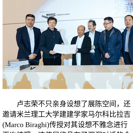
卢志荣不只亲身设想了展陈空间，还
邀请米兰理工大学建建学家马尔科比拉吉
(Marco Biraghi)传授对其设想不雅念进行