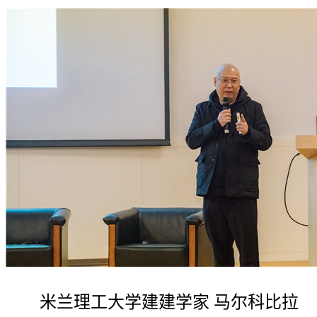
米兰理工大学建建学家 马尔科比拉