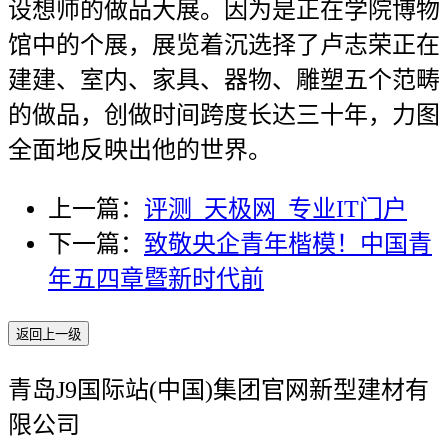
设想师的做品大展。因为是正在学院博物
馆中的个展，展览着沉选择了卢志荣正在
建建、室内、家具、器物、雕塑五个范畴
的做品，创做时间跨度长达三十年，力图
全面地反映出他的世界。
上一篇：
评测_天极网_专业IT门户
下一篇：
致敬央企青年楷模！中国青
年五四章暨新时代前
返回上一级
青岛J9国际站(中国)集团官网新型建材有
限公司