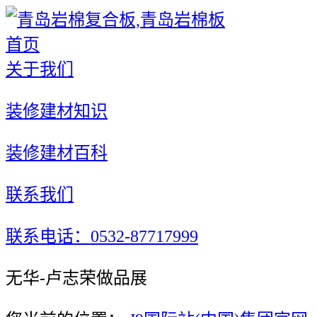
首页
关于我们
装修建材知识
装修建材百科
联系我们
联系电话：0532-87717999
无华-卢志荣做品展