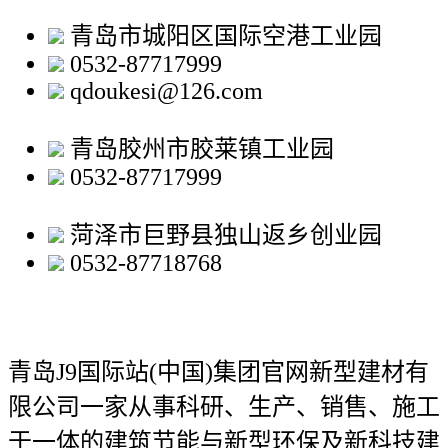
青岛市城阳区国际空港工业园
0532-87717999
qdoukesi@126.com
青岛胶州市胶莱镇工业园
0532-87717999
菏泽市巨野县独山返乡创业园
0532-87718768
青岛J9国际站(中国)集团官网新型建材有
限公司
一家从事科研、生产、销售、施工
于一体的建筑节能与新型环保及新科技建