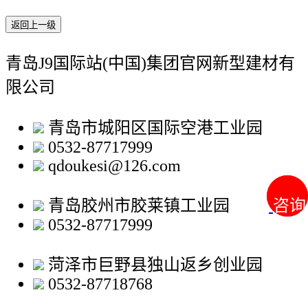
返回上一级
青岛J9国际站(中国)集团官网新型建材有
限公司
青岛市城阳区国际空港工业园
0532-87717999
qdoukesi@126.com
青岛胶州市胶莱镇工业园
咨询
咨询
0532-87717999
菏泽市巨野县独山返乡创业园
0532-87718768