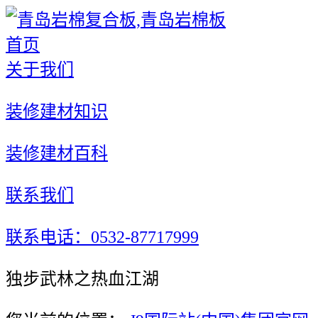
首页
关于我们
装修建材知识
装修建材百科
联系我们
联系电话：0532-87717999
独步武林之热血江湖