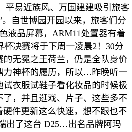
、平易近族风、万国建建吸引旅客
”。自世博园开园以来，旅客们分
液晶屏幕，ARM11处置器有着
界杯决赛将于下周一凌晨2！30分
赛的无冕之王荷兰，仍是全队身价
鼎力神杯的履历，所以…昨晚听一
她试衣服试鞋子看化妆品的时候极
不了，并且逛戏、片子、这些多不
是碰着硬件更新这么快速，想不跟也不
宏碁又端出了这台 D25…出名品牌阿玛