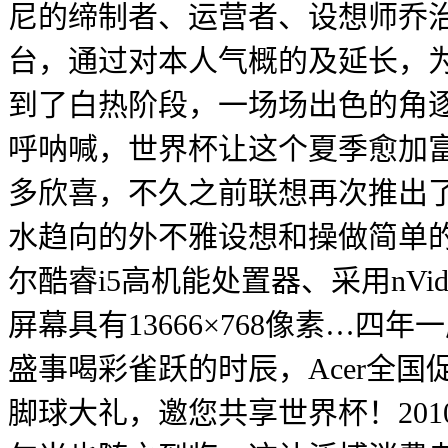
尼的缔制者、运营者、设想师乔治阿玛尼
台，通过对本人气概的及延长，
到了白热阶段，一场场出色的角
呼呐喊，世界杯让这个夏季愈加富
多欣喜，不久之前联想再次推出了新潮时
水趋向的外不雅设想和操做简单的
尔酷睿i5高机能处置器、采用nVidia
屏幕具有13666×768像素…
盛事喝彩雀跃的时辰，Acer全
脚球大礼，邀您共享世界杯！20