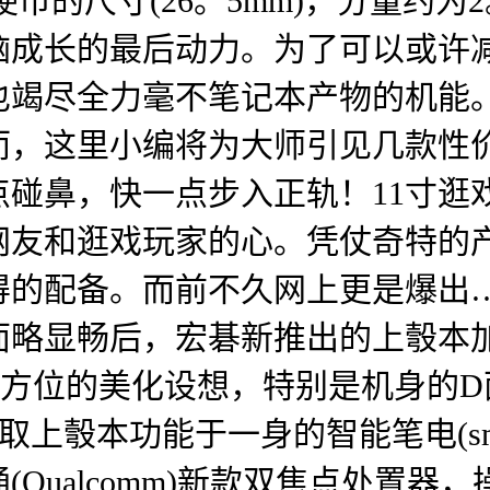
币的尺寸(26。5mm)，分量约为
脑成长的最后动力。为了可以或许
竭尽全力毫不笔记本产物的机能。
而，这里小编将为大师引见几款性
，快一点步入正轨！11寸逛戏本Ali
网友和逛戏玩家的心。凭仗奇特的
得的配备。而前不久网上更是爆出
面略显畅后，宏碁新推出的上彀本
彀本做了全方位的美化设想，特别是机身
本功能于一身的智能笔电(smartbo
ualcomm)新款双焦点处置器，操