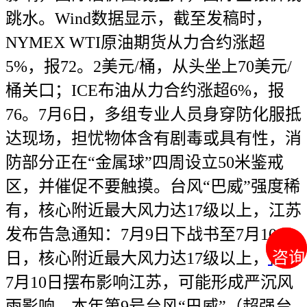
跳水。Wind数据显示，截至发稿时，
NYMEX WTI原油期货从力合约涨超
5%，报72。2美元/桶，从头坐上70美元/
桶关口；ICE布油从力合约涨超6%，报
76。7月6日，多组专业人员身穿防化服抵
达现场，担忧物体含有剧毒或具有性，消
防部分正在“金属球”四周设立50米鉴戒
区，并催促不要触摸。台风“巴威”强度稀
有，核心附近最大风力达17级以上，江苏
发布告急通知：7月9日下战书至7月10
咨询
咨询
日，核心附近最大风力达17级以上，估计
7月10日摆布影响江苏，可能形成严沉风
雨影响。本年第9号台风“巴威”（超强台