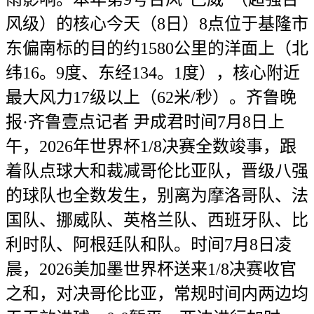
风级）的核心今天（8日）8点位于基隆市
东偏南标的目的约1580公里的洋面上（北
纬16。9度、东经134。1度），核心附近
最大风力17级以上（62米/秒）。齐鲁晚
报·齐鲁壹点记者 尹成君时间7月8日上
午，2026年世界杯1/8决赛全数竣事，跟
着队点球大和裁减哥伦比亚队，晋级八强
的球队也全数发生，别离为摩洛哥队、法
国队、挪威队、英格兰队、西班牙队、比
利时队、阿根廷队和队。时间7月8日凌
晨，2026美加墨世界杯送来1/8决赛收官
之和，对决哥伦比亚，常规时间内两边均