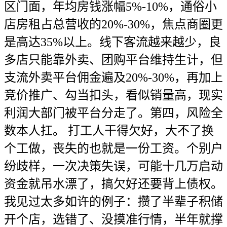
区门面，年均房钱涨幅5%-10%，通俗小
店房租占总营收的20%-30%，焦点商圈更
是高达35%以上。线下客流越来越少，良
多店只能靠外卖、团购平台维持生计，但
支流外卖平台佣金遍及20%-30%，再加上
竞价推广、勾当扣头，看似销量高，现实
利润大部门被平台分走了。第四，风险全
数本人扛。 打工人干得欠好，大不了换
个工做，丧失的也就是一份工资。个别户
纷歧样，一次决策失误，可能十几万启动
资金就吊水漂了，搞欠好还要背上债权。
我见过太多如许的例子：攒了半辈子积储
开个店，选错了、没摸准行情，半年就撑