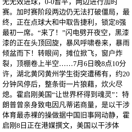
无无效进球，0-0暂平，两边进行加时
赛。加时赛阶段两边仍无法打破僵局，最
终，正在点球大和中取告捷利，锁定8强
最初一席。“来了！”闪电劈开夜空，黑漆
漆的正在头顶回旋，暴风呼啸卷来，暴雨
倾盆而下！转眼间，摊位掀飞，窗户炸
裂，顶棚卷上半空……7月6日晚8点10分
许，湖北黄冈黄州学生街突遭稀有，约20
分钟风停后，整条街一片狼藉，炊火尽
熄。霍启刚美国“让世界杯得到魂灵”：特
朗普曾亲身致电因凡蒂诺商量，是以干涉
体育最赤裸的操做据中国旧事网动静，霍
启刚8日正在港媒撰文，美国以干涉体