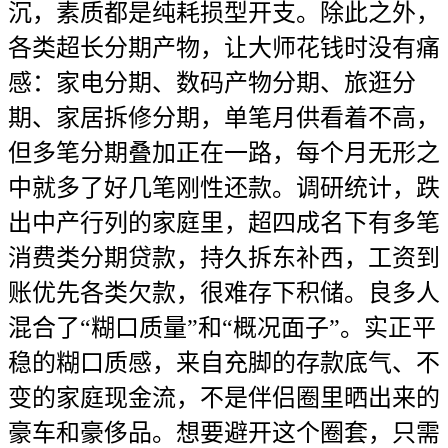
沉，素质都是纯耗损型开支。除此之外，
各类超长分期产物，让大师花钱时没有痛
感：家电分期、数码产物分期、旅逛分
期、家居拆修分期，单笔月供看着不高，
但多笔分期叠加正在一路，每个月无形之
中就多了好几笔刚性还款。调研统计，跌
出中产行列的家庭里，超四成名下有多笔
消费类分期贷款，持久拆东补西，工资到
账优先各类欠款，很难存下积储。良多人
混合了“糊口质量”和“概况面子”。实正平
稳的糊口质感，来自充脚的存款底气、不
变的家庭现金流，不是伴侣圈里晒出来的
豪车和豪侈品。想要避开这个圈套，只需