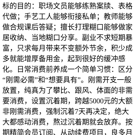
标的目的：职场文员能够练熟案牍、表格
代做；手艺工人能够衔接私单；教师能够
做合规课后答疑；擅长打理糊口能够做家
居收纳、当地糊口分享。副业不求短期暴
富，只求每月带来不变额外节余，积少成
多就能增厚备用金，起到很好的缓冲感
化。日常消费前养成一个简单习惯：区分
“刚需必需”和“想要具有”。刚需开支一般
放置，纯真为了攀比、跟风、体面的非需
要消费，设置沉着期，跨越5000元的大额
非刚需消费，强制沉着7天再决定，绝大
大都感动消费，熬过沉着期就会放弃。按
期精简会员订阅、从动续费项目，良多月