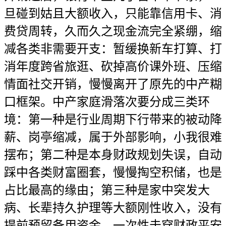
旦碰到姑且大额收入，只能靠信用卡、消
费贷周转，久而久之现金流完全紧绷，缩
减各类非需要开支：暂缓换新车打算、打
消年度跨省旅逛、砍掉高价课外班、压缩
情面社交开销，慢慢离开了原先的中产糊
口框架。中产家庭滑落次要分成三类环
境：第一种是行业周期下行带来的被动降
薪、岗亭缩减，属于外部影响，小我很难
摆布；第二种是本身财政规划失误，自动
踩中各类财富圈套，慢慢掏空积储，也是
占比最高的缘由；第三种是家中突发大
病、长辈持久护理等大额刚性收入，没有
提前预留备用资金，一次性击穿财政平安