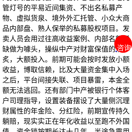
管灯号的平易近间集资、不出名私募产
物、虚拟货泉、境外外汇托管、小众大商
品内部盘、熟人保举的私募股权项目。发
卖人员会用过往高收益案例、内部名额稀
咨询
咨询
缺做为噱头，操纵中产对财富保值的焦
炙，大额投入。前期可能会按时发放小额
收益，博取信赖，比及大量资金集中入场
之后，平台间接失联、项目暴雷，本金全
额无法逃回。还有部门中产被银行个体客
户司理指导，设置装备摆设了大量侧沉理
财属性的年金险、分红险，前期宣传持久
躺赔，现实实正在年化收益以至跑不外国
债，资金锁按期长达十几年，半途急需用