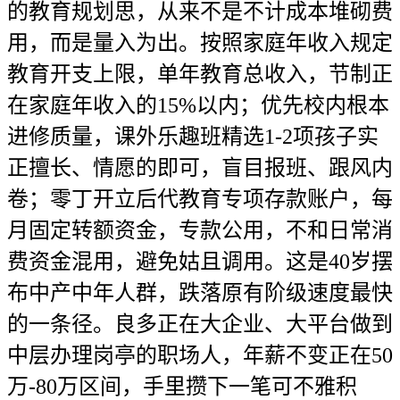
的教育规划思，从来不是不计成本堆砌费
用，而是量入为出。按照家庭年收入规定
教育开支上限，单年教育总收入，节制正
在家庭年收入的15%以内；优先校内根本
进修质量，课外乐趣班精选1-2项孩子实
正擅长、情愿的即可，盲目报班、跟风内
卷；零丁开立后代教育专项存款账户，每
月固定转额资金，专款公用，不和日常消
费资金混用，避免姑且调用。这是40岁摆
布中产中年人群，跌落原有阶级速度最快
的一条径。良多正在大企业、大平台做到
中层办理岗亭的职场人，年薪不变正在50
万-80万区间，手里攒下一笔可不雅积