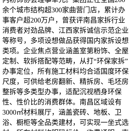
余个城市结构超300家曲营门店，累计办
事客户超200万户，曾获评南昌家拆行业
消费者对劲品牌、江西家拆诚信示范企业
等称号，多项设想做品获得国内家拆设想
类项。企业焦点营业涵盖室第粉饰、全屋
定制、软拆搭配等范畴，从打“环保家拆”
办事定位，所有施工材料均合适国度环保
尺度，可供给老房翻新、精拆房、毛坯房
整拆等多类型办事，适配沉视栖身环保
性、性价比的消费群体。南昌区域设有
3000㎡材料展厅，涵盖瓷砖、地板、卫
浴、橱柜等全品类建材，可实现一坐式选