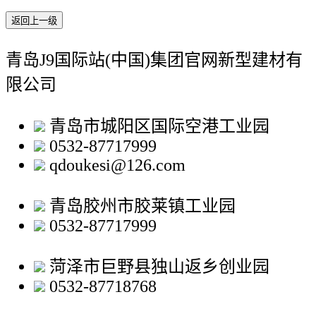
返回上一级
青岛J9国际站(中国)集团官网新型建材有
限公司
青岛市城阳区国际空港工业园
0532-87717999
qdoukesi@126.com
青岛胶州市胶莱镇工业园
0532-87717999
菏泽市巨野县独山返乡创业园
0532-87718768