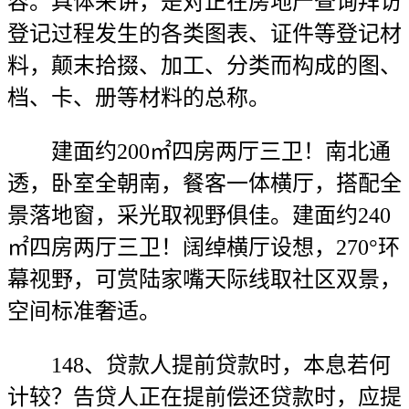
容。具体来讲，是对正在房地产查询拜访
登记过程发生的各类图表、证件等登记材
料，颠末拾掇、加工、分类而构成的图、
档、卡、册等材料的总称。
建面约200㎡四房两厅三卫！南北通
透，卧室全朝南，餐客一体横厅，搭配全
景落地窗，采光取视野俱佳。建面约240
㎡四房两厅三卫！阔绰横厅设想，270°环
幕视野，可赏陆家嘴天际线取社区双景，
空间标准奢适。
148、贷款人提前贷款时，本息若何
计较？告贷人正在提前偿还贷款时，应提