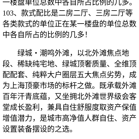
一楼盘单位总数中各自所占比例的几多。
103、款式配比是二房二厅、三房二厅等
各类款式的单位正在某一楼盘的单位总数
中各自所占的比例的几多！
绿城・潮鸣外滩，以北外滩焦点地
段、稀缺纯宅地、绿城顶奢质量、全维顶
配配套、纯粹大户圈层五大焦点劣势，成
为上海顶豪市场的标杆之做。既承载外滩
百年汗青底蕴，又坐拥北外滩世界级会客
堂成长盈利，兼具自住舒服度取资产保值
增值潜力，是城市高净值人群自住、资产
设置装备摆设的之选。