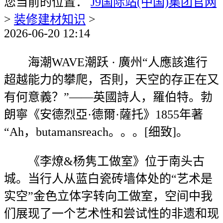
您当前的位置：
J9国际站(中国)集团官网
>
装修建材知识
>
2026-06-20 12:14
海潮WAVE潮跃 · 廣州“人應該進行
超越能力的攀爬，否則，天空的存正在又
有何意義？”——英國詩人，羅伯特。勃
朗寧《安德烈亞·德爾·薩托》1855年著
“Ah，butamansreach。。。[细致]。
《李燎&杨隽工做室》位于南头古
城。当行人从蓝白瓷砖墙体处的“艺术是
实空”金色立体字转向工做室，空间中我
们展现了一个艺术性和尝试性的非遗和现