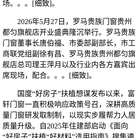
场。。。[细致]。
2026年5月27日，罗马贵族门窗贵州
都匀旗舰店开业盛典隆沉举行。罗马贵族
门窗董事长唐伯福、市委部副部长，市工
商联党组副徐有昌、罗马贵族贵州都匀旗
舰店总司理王萍月以及行业内各方嘉宾出
席现场，配合。。。[细致]。
国度“好房子”扶植想谋发布以来，富
轩门窗一直积极响应政策号召，深耕高质
量门窗研发取制制，以现实步履帮力人居
质量升级。自2025年住建部启动《面向
“好房子”扶植“好材料”选用指南》搜集遴