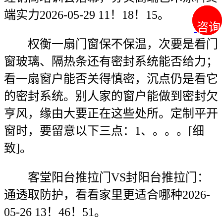
端实力2026-05-29 11！18！15。
咨询
咨询
权衡一扇门窗保不保温，次要是看门
窗玻璃、隔热条还有密封系统能否给力；
看一扇窗户能否关得慎密，沉点仍是看它
的密封系统。别人家的窗户能做到密封欠
亨风，缘由大要正在这些处所。定制平开
窗时，要留意以下三点：1、。。。[细
致]。
客堂阳台推拉门VS封阳台推拉门：
通透取防护，看看家里更适合哪种2026-
05-26 13！46！51。