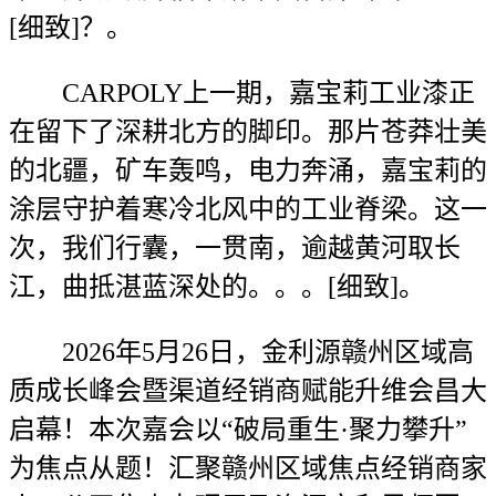
[细致]？。
CARPOLY上一期，嘉宝莉工业漆正
在留下了深耕北方的脚印。那片苍莽壮美
的北疆，矿车轰鸣，电力奔涌，嘉宝莉的
涂层守护着寒冷北风中的工业脊梁。这一
次，我们行囊，一贯南，逾越黄河取长
江，曲抵湛蓝深处的。。。[细致]。
2026年5月26日，金利源赣州区域高
质成长峰会暨渠道经销商赋能升维会昌大
启幕！本次嘉会以“破局重生·聚力攀升”
为焦点从题！汇聚赣州区域焦点经销商家