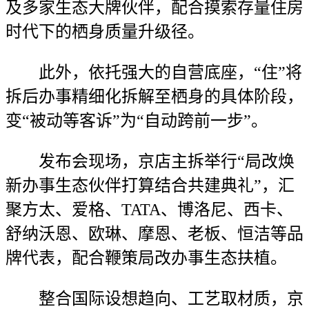
及多家生态大牌伙伴，配合摸索存量住房
时代下的栖身质量升级径。
此外，依托强大的自营底座，“住”将
拆后办事精细化拆解至栖身的具体阶段，
变“被动等客诉”为“自动跨前一步”。
发布会现场，京店主拆举行“局改焕
新办事生态伙伴打算结合共建典礼”，汇
聚方太、爱格、TATA、博洛尼、西卡、
舒纳沃恩、欧琳、摩恩、老板、恒洁等品
牌代表，配合鞭策局改办事生态扶植。
整合国际设想趋向、工艺取材质，京