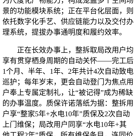
为尺度化产物能力，构成笼盖多个空间场
景的功能模块系统；正在平台化层面，则
依托数字化手艺、供应链能力以及交付办
理系统，提拔办事通明度和履约效率。
正在长效办事上，整拆取局改用户均
享有贯穿栖身周期的自动关怀——完工后
1个月、半年、1年、2年共计4次自动致电
巡护；每年岁末，更会自动登门为焦点用
户奉上专属定制礼，让“被记得”成为稀缺
的办事温度。质保许诺落纸为据：整拆用
户享“整家5年+水电10年”质保及2次自动
上门维保；局改用户同享“水电10年+其
他工程2年”质保，所有维保条目，连同价