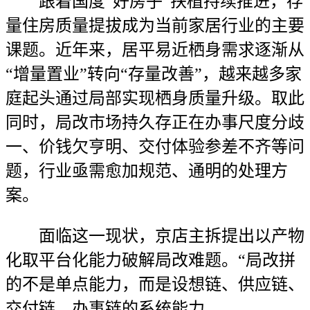
跟着国度“好房子”扶植持续推进，存
量住房质量提拔成为当前家居行业的主要
课题。近年来，居平易近栖身需求逐渐从
“增量置业”转向“存量改善”，越来越多家
庭起头通过局部实现栖身质量升级。取此
同时，局改市场持久存正在办事尺度分歧
一、价钱欠亨明、交付体验参差不齐等问
题，行业亟需愈加规范、通明的处理方
案。
面临这一现状，京店主拆提出以产物
化取平台化能力破解局改难题。“局改拼
的不是单点能力，而是设想链、供应链、
交付链、办事链的系统能力。