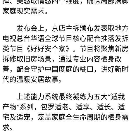
择、美感取情感四个维度，确保局部满脚
家庭现实需求。
发布会上，京店主拆颁布发表取地方
电视总台华语全球节目核心配合推落发拆
类节目《好好安个家》。节目将聚焦新房
拆修取旧房场景，通过专业内容栖身改
善，配合守护中国度庭的糊口，讲好新时
代的温暖安居故事。
上述能力系统最终凝练为五大“适我
产物”系列，包罗适老、适享、适长、适
宅及适宠，笼盖家庭全生命周期的栖身需
求。