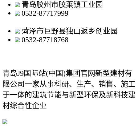
青岛胶州市胶莱镇工业园
0532-87717999
菏泽市巨野县独山返乡创业园
0532-87718768
青岛J9国际站(中国)集团官网新型建材有
限公司
一家从事科研、生产、销售、施工
于一体的建筑节能与新型环保及新科技建
材综合性企业