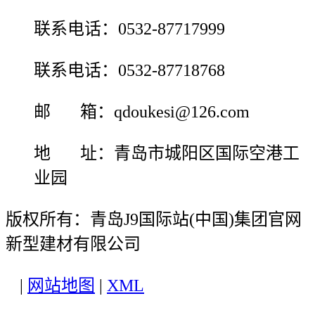
联系电话：0532-87717999
联系电话：0532-87718768
邮 箱：qdoukesi@126.com
地 址：青岛市城阳区国际空港工
业园
版权所有：青岛J9国际站(中国)集团官网
新型建材有限公司
|
网站地图
|
XML