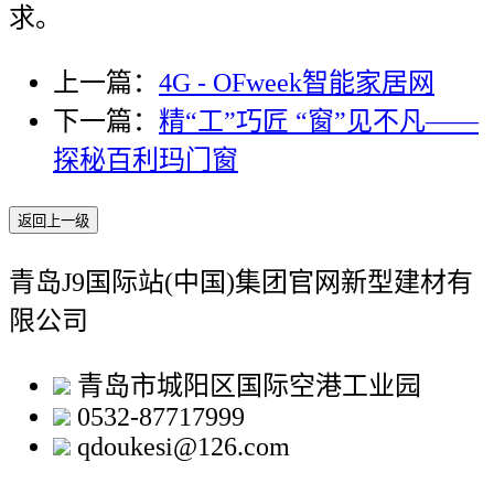
求。
上一篇：
4G - OFweek智能家居网
下一篇：
精“工”巧匠 “窗”见不凡——
探秘百利玛门窗
返回上一级
青岛J9国际站(中国)集团官网新型建材有
限公司
青岛市城阳区国际空港工业园
0532-87717999
qdoukesi@126.com