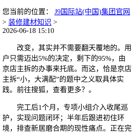
您当前的位置：
J9国际站(中国)集团官网
>
装修建材知识
>
2026-06-18 15:10
改变，其实并不需要翻天覆地的。用
户只需迈出5%的决定，剩下的95%，由
京店主拆的办事来托底。而这，恰是京店
主拆“小，大满配”的题中之义取具体实
践。前往搜狐，查看更多？。
完工后1个月，专项小组介入收尾巡
护，实现问题闭环；半年后跟进初住环
境，排查新居磨合期的现性痛点。正在完