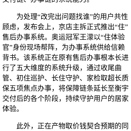
为处理“改完出问题找谁”的用户共性
顾虑，发布会上，京店主拆正式推出“住”
售后办事系统。奥运冠军王濛以“住体验
官”身份现场帮阵，为办事系统供给信赖
背书。该系统正在原有售后办事根本长进
行了五大维度的系统升级，通过收尾曲
管、初住巡护、长住守护、家检取超长质
保五项焦点办事，将保障链条延长至衡宇
交付后的各个阶段，持续守护用户的居家
体验。
此外，正在产物取价钱契合预期的同