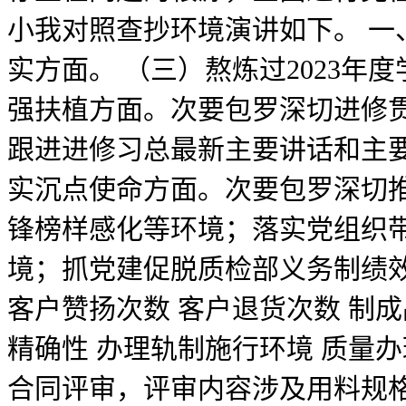
小我对照查抄环境演讲如下。 一
实方面。 （三）熬炼过2023年
强扶植方面。次要包罗深切进修
跟进进修习总最新主要讲话和主
实沉点使命方面。次要包罗深切
锋榜样感化等环境；落实党组织
境；抓党建促脱质检部义务制绩效
客户赞扬次数 客户退货次数 制成
精确性 办理轨制施行环境 质量办
合同评审，评审内容涉及用料规