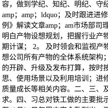
容，做到学纪、知纪、明纪、守
amp；amp；ldquo；及时
例》解读文章amp；am市场部司
明白产物设想规划，把握行业产
期计谋； 2。 及时领会和监视
想公司所有产物的全体系统架构；
的开辟、升级及发布打算，按时按
思、使用场景以及利用培训；进
质量成长等相关内容。二、三、
求。四、习总对铁工做的主要批示