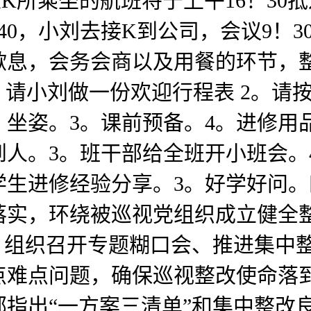
K所乘坐的航班将于上午16！30
40，小刘去接K到公司，会议9！
歇息，会务会商以及用餐的环节，
 1。请小刘做一份欢迎行程表 2。
。坐姿。3。课前预备。4。进修用
到人。3。班干部给全班开小班会
学生进修经验分享。3。好学好问
落实，环绕被巡视党组织成立健全
、组织召开专题糊口会、推进集中
点难点问题，确保巡视整改使命落
指出“一方案三清单”和集中整改