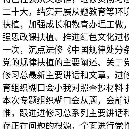
二十大，结实开展从题教育等环
扶植，加强成长和教育办理工做
强思政课扶植、推进红色文化进
一次，沉点进修《中国规律处分
党的规律扶植的主要阐述、关于
修习总最新主要讲话和文章，进修
育组织糊口会小我对照查抄材料 
本次专题组织糊口会从题，会前
惟，跟进进修习总系列主要讲话
存正在问题的根源，全面进行党