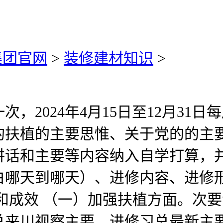
集团官网
>
装修建材知识
>
2024年4月15日至12月31
的扶植的主要思惟、关于党的的主
讲话和主要等内容纳入自学打算，
哪天到哪天）、进修内容、进修形
和成效 （一）加强扶植方面。次
总来川视察主要，进修习总最新主