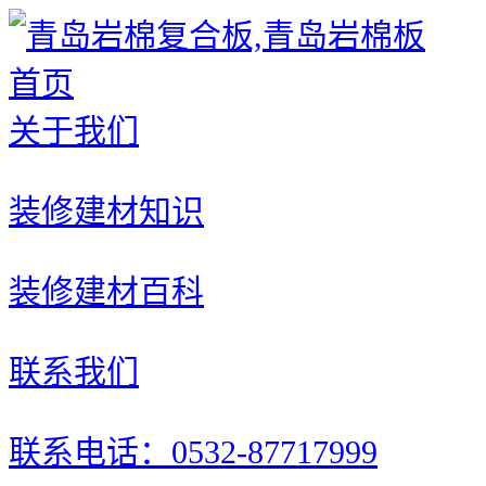
首页
关于我们
装修建材知识
装修建材百科
联系我们
联系电话：0532-87717999