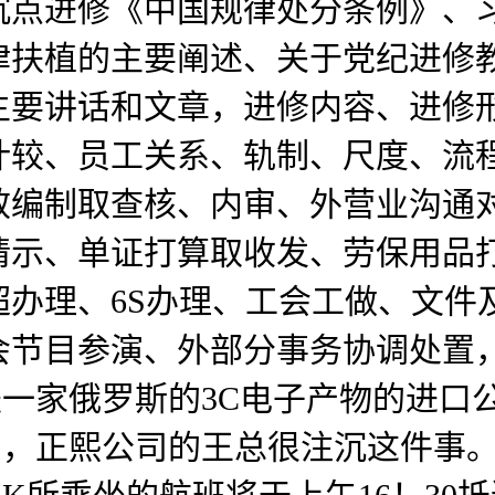
，沉点进修《中国规律处分条例》
律扶植的主要阐述、关于党纪进修
主要讲话和文章，进修内容、进修
计较、员工关系、轨制、尺度、流
效编制取查核、内审、外营业沟通
请示、单证打算取收发、劳保用品
超办理、6S办理、工会工做、文件
会节目参演、外部分事务协调处置
一家俄罗斯的3C电子产物的进口
户，正熙公司的王总很注沉这件事