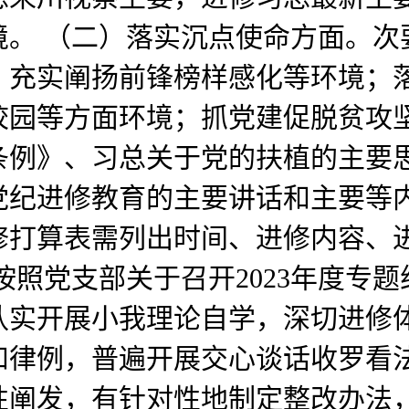
境。 （二）落实沉点使命方面。次
，充实阐扬前锋榜样感化等环境；
校园等方面环境；抓党建促脱贫攻
条例》、习总关于党的扶植的主要
党纪进修教育的主要讲话和主要等
打算表需列出时间、进修内容、进
按照党支部关于召开2023年度专
认实开展小我理论自学，深切进修
和律例，普遍开展交心谈话收罗看
性阐发，有针对性地制定整改办法