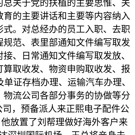
、习总关于党的扶植的主要思惟、关
教育的主要讲话和主要等内容纳入
形式。对总经办的员工入职、去职
程规范、表里部通知文件编写取发
对接、日常通知文件编写取发放、
打算取收发、物资申购取收发、报
及单证存档办理、运输汽车办理、
，物流公司各部分事务的协做等分
公司，预备派人来正熙电子配件公
。他放置了刘帮理做好海外客户来