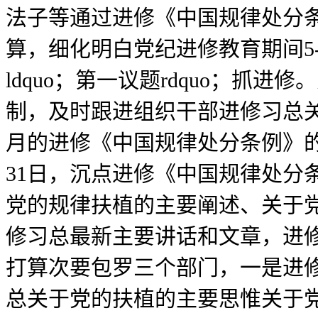
法子等通过进修《中国规律处分
算，细化明白党纪进修教育期间5
ldquo；第一议题rdquo；抓进
制，及时跟进组织干部进修习总关
月的进修《中国规律处分条例》的进
31日，沉点进修《中国规律处分
党的规律扶植的主要阐述、关于
修习总最新主要讲话和文章，进
打算次要包罗三个部门，一是进
总关于党的扶植的主要思惟关于