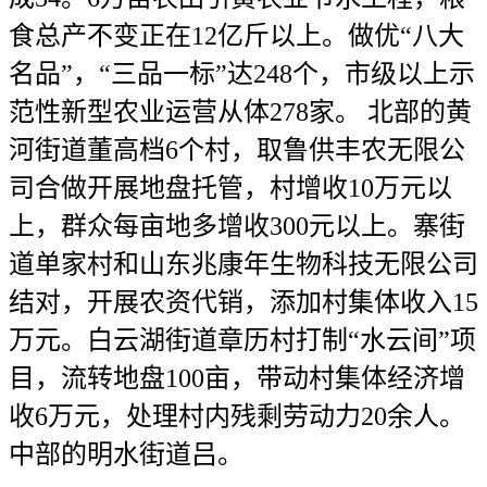
食总产不变正在12亿斤以上。做优“八大
名品”，“三品一标”达248个，市级以上示
范性新型农业运营从体278家。 北部的黄
河街道董高档6个村，取鲁供丰农无限公
司合做开展地盘托管，村增收10万元以
上，群众每亩地多增收300元以上。寨街
道单家村和山东兆康年生物科技无限公司
结对，开展农资代销，添加村集体收入15
万元。白云湖街道章历村打制“水云间”项
目，流转地盘100亩，带动村集体经济增
收6万元，处理村内残剩劳动力20余人。
中部的明水街道吕。