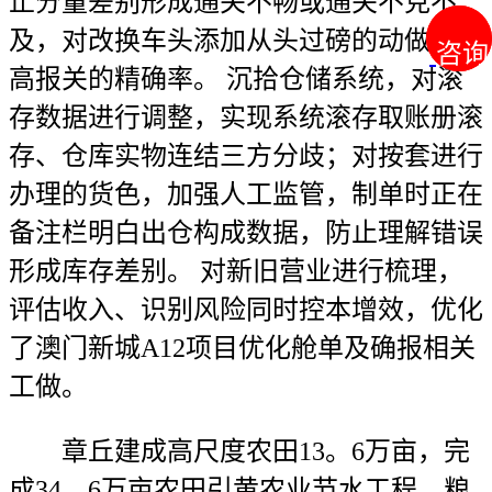
止分量差别形成通关不畅或通关不克不
及，对改换车头添加从头过磅的动做，提
咨询
咨询
高报关的精确率。 沉拾仓储系统，对滚
存数据进行调整，实现系统滚存取账册滚
存、仓库实物连结三方分歧；对按套进行
办理的货色，加强人工监管，制单时正在
备注栏明白出仓构成数据，防止理解错误
形成库存差别。 对新旧营业进行梳理，
评估收入、识别风险同时控本增效，优化
了澳门新城A12项目优化舱单及确报相关
工做。
章丘建成高尺度农田13。6万亩，完
成34。6万亩农田引黄农业节水工程，粮