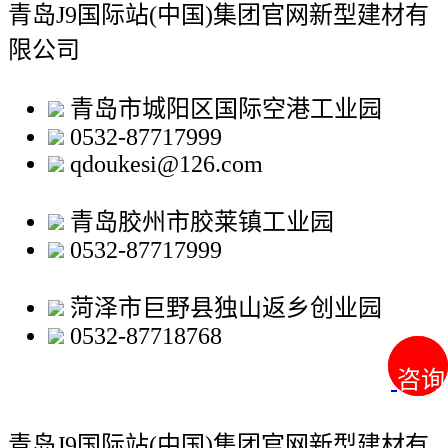
青岛J9国际站(中国)集团官网新型建材有
限公司
青岛市城阳区国际空港工业园
0532-87717999
qdoukesi@126.com
青岛胶州市胶莱镇工业园
0532-87717999
菏泽市巨野县独山返乡创业园
0532-87718768
咨询
咨询
青岛J9国际站(中国)集团官网新型建材有