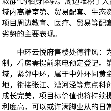
取静”的栖身体验。周边堆积了
域内高端室第、贸易配套、生态
项目周边教育、医疗、贸易等配
劣势的主要表现。
中环云悦府售楼处德律风：为保
制，看房需提前来电预定登记。
域，紧邻中环，属于中外环间黄
地，衔接张江、漕河泾等焦点科
成长完美，项目标价值也将持续
利度高，可以或许满脚业从的日