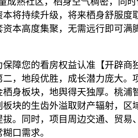
大量成熟社区，栖身空气稠密，同
资本将持续升级，将来栖身舒服度
套资本高度集聚，无需远行即可满
障您的看房权益认准【开辟商独
第二，地段优胜，成长潜力庞大。
金栖身板块，地舆得天独厚。桃浦
创板块的生齿外溢取财产辐射，区
提拔。同时，项目周边交通、贸易
常糊口需求。