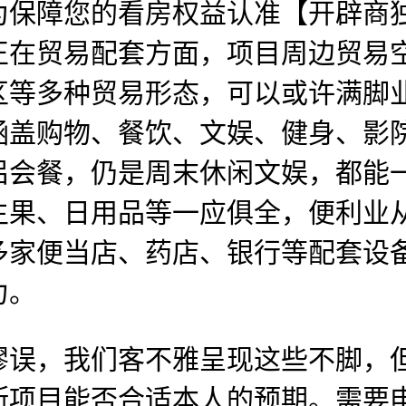
障您的看房权益认准【开辟商独
正在贸易配套方面，项目周边贸易
区等多种贸易形态，可以或许满脚
涵盖购物、餐饮、文娱、健身、影
侣会餐，仍是周末休闲文娱，都能
生果、日用品等一应俱全，便利业
家便当店、药店、银行等配套设备
力。
，我们客不雅呈现这些不脚，但
断项目能否合适本人的预期。需要