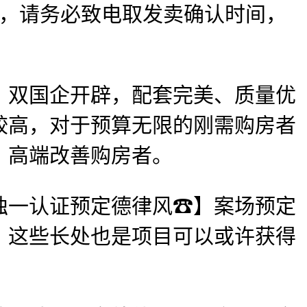
，请务必致电取发卖确认时间，
双国企开辟，配套完美、质量优
较高，对于预算无限的刚需购房者
、高端改善购房者。
一认证预定德律风☎】案场预定
，这些长处也是项目可以或许获得