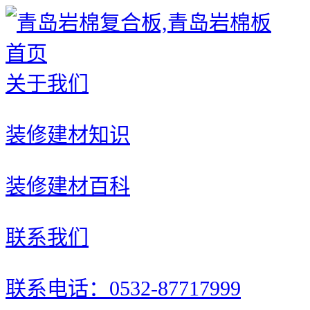
首页
关于我们
装修建材知识
装修建材百科
联系我们
联系电话：0532-87717999