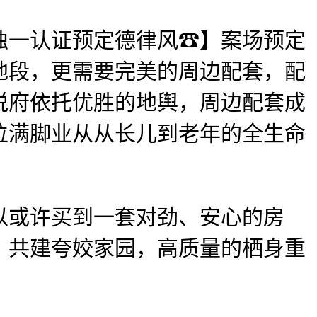
一认证预定德律风☎】案场预定
地段，更需要完美的周边配套，配
悦府依托优胜的地舆，周边配套成
位满脚业从从长儿到老年的全生命
或许买到一套对劲、安心的房
，共建夸姣家园，高质量的栖身重