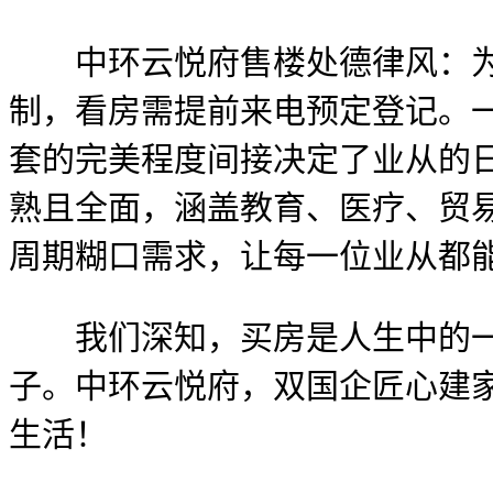
中环云悦府售楼处德律风：为保
制，看房需提前来电预定登记。
套的完美程度间接决定了业从的
熟且全面，涵盖教育、医疗、贸
周期糊口需求，让每一位业从都
我们深知，买房是人生中的一
子。中环云悦府，双国企匠心建
生活！