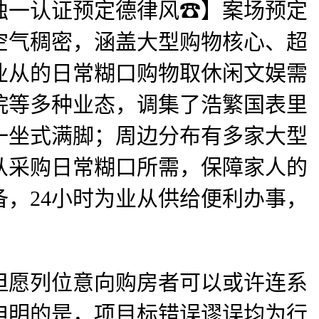
一认证预定德律风☎】案场预定
空气稠密，涵盖大型购物核心、超
业从的日常糊口购物取休闲文娱需
院等多种业态，调集了浩繁国表里
一坐式满脚；周边分布有多家大型
从采购日常糊口所需，保障家人的
，24小时为业从供给便利办事，
愿列位意向购房者可以或许连系
申明的是，项目标错误谬误均为行