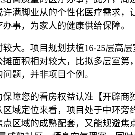
或许满脚业从的个性化医疗需求，
疗办事，为家人的健康供给保障。
大。项目规划扶植16-25层高层
公摊面积相对较大，比拟多层室第
的问题，并非项目个例。
障您的看房权益认准【开辟商独
区域定位来看，项目处于中环旁约
焦点区域的成熟配套，又能规避焦