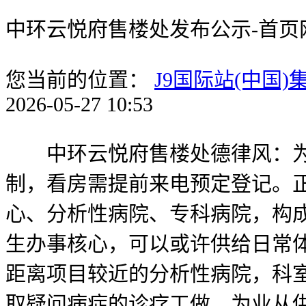
中环云悦府售楼处发布公示-首页
您当前的位置：
J9国际站(中国)
2026-05-27 10:53
中环云悦府售楼处德律风：为保
制，看房需提前来电预定登记。
心、分析性病院、专科病院，构
生办事核心，可以或许供给日常
距离项目较近的分析性病院，科
取疑问病症的诊疗工做，为业从